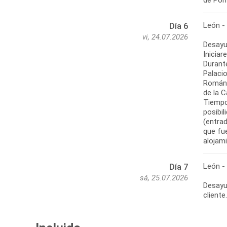
León -
Día 6
vi, 24.07.2026
Desayu
Inicia
Durante
Palacio
Románti
de la C
Tiempo
posibil
(entrad
que fue
alojam
León -
Día 7
sá, 25.07.2026
Desayun
cliente