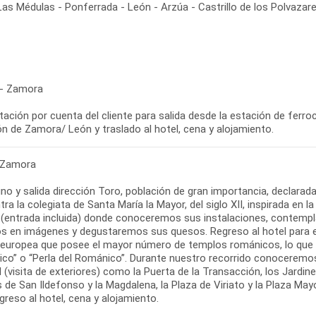
s Médulas - Ponferrada - León - Arzúa - Castrillo de los Polvazar
 - Zamora
ación por cuenta del cliente para salida desde la estación de ferroca
 Zamora
no y salida dirección Toro, población de gran importancia, declarad
ra la colegiata de Santa María la Mayor, del siglo XII, inspirada en
n (entrada incluida) donde conoceremos sus instalaciones, contemp
s en imágenes y degustaremos sus quesos. Regreso al hotel para el a
 europea que posee el mayor número de templos románicos, lo que l
co” o “Perla del Románico”. Durante nuestro recorrido conocerem
l (visita de exteriores) como la Puerta de la Transacción, los Jardines
s de San Ildefonso y la Magdalena, la Plaza de Viriato y la Plaza May
greso al hotel, cena y alojamiento.