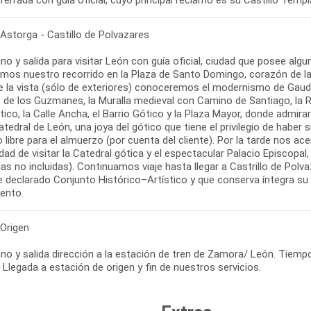
 Astorga - Castillo de Polvazares
no y salida para visitar León con guía oficial, ciudad que posee 
remos nuestro recorrido en la Plaza de Santo Domingo, corazón de l
 la vista (sólo de exteriores) conoceremos el modernismo de Gaudí 
 de los Guzmanes, la Muralla medieval con Camino de Santiago, la R
co, la Calle Ancha, el Barrio Gótico y la Plaza Mayor, donde admir
atedral de León, una joya del gótico que tiene el privilegio de hab
 libre para el almuerzo (por cuenta del cliente). Por la tarde nos
idad de visitar la Catedral gótica y el espectacular Palacio Episcopal
as no incluidas). Continuamos viaje hasta llegar a Castrillo de Po
 declarado Conjunto Histórico–Artístico y que conserva íntegra su a
iento.
 Origen
o y salida dirección a la estación de tren de Zamora/ León. Tiempo 
. Llegada a estación de origen y fin de nuestros servicios.