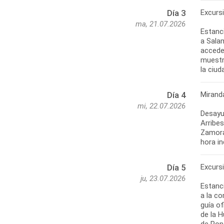
Excurs
Día 3
ma, 21.07.2026
Estanci
a Salam
accede
muestra
la ciud
Mirand
Día 4
mi, 22.07.2026
Desayu
Arribes
Zamora
hora in
Excurs
Día 5
ju, 23.07.2026
Estanci
a la co
guía o
de la 
de Ponf