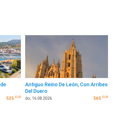
 de
Antiguo Reino De León, Con Arribes
Del Duero
EUR
EUR
525
do, 16.08.2026
565