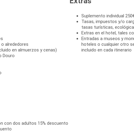
Extras
Suplemento individual 250
Tasas, impuestos y/o cargo
tasas turísticas, ecológica
Extras en el hotel, tales c
es
Entradas a museos y monum
 o alrededores
hoteles o cualquier otro 
cluido en almuerzos y cenas)
incluido en cada itinerario
o Douro
o
ón con dos adultos 15% descuento
cuento