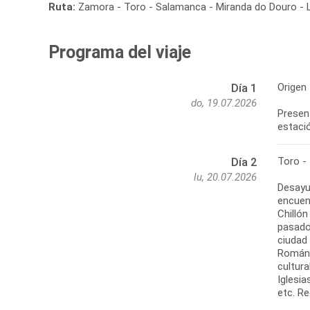
Ruta:
Zamora - Toro - Salamanca - Miranda do Douro - La
Programa del viaje
Origen
Día 1
do, 19.07.2026
Present
Toro -
Día 2
lu, 20.07.2026
Desayu
encuent
Chilló
pasado
ciudad
Románi
cultura
Iglesia
etc. Re