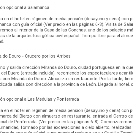
ión opcional a Salamanca
a en el hotel en régimen de media pensión (desayuno y cena) con po
anca con guía oficial (Ver precio en las páginas 6-8). Visita de Sal
remos al interior de la Casa de las Conchas, uno de los palacios m
s de la arquitectura gótica civil español. Tiempo libre para el almue
ad.
a do Douro - Crucero por los Arribes
no y salida dirección Miranda do Douro, ciudad portuguesa en la que
 del Duero (entrada incluida), recorriendo los espectaculares acantil
 con Miranda do Douro. Almuerzo en restaurante. Por la tarde, tiemp
dicada salida con dirección a la provincia de León. Llegada al hotel, 
ión opcional a Las Médulas y Ponferrada
a en el hotel en régimen de media pensión (desayuno y cena) con po
marca del Bierzo con almuerzo en restaurante, entrada al Centro de V
ficial de Ponferrada. (Ver precio en las páginas 6-8). Comenzaremo
Humanidad, formado por las excavaciones a cielo abierto, realizadas
errada con guía oficial, cuyo principal reclamo es su Castillo Templa