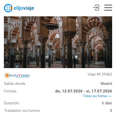
Viaje № 29463
Salida desde:
Madrid
Fechas:
do, 12.07.2026 - vi, 17.07.2026
Todas las fechas
Duración:
6 días
Traslados nocturnos:
0