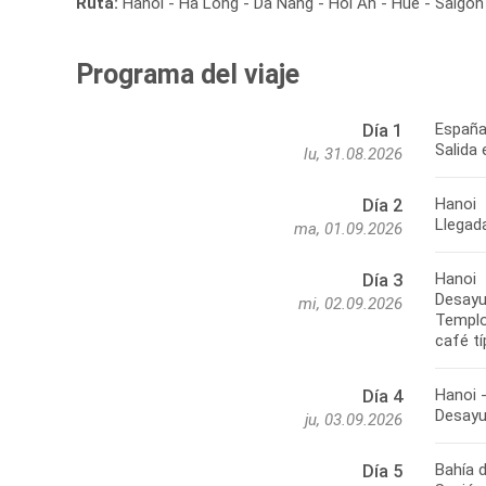
Ruta:
Hanoi - Ha Long - Da Nang - Hoi An - Hué - Saigón
Programa del viaje
España
Día 1
Salida 
lu, 31.08.2026
Hanoi
Día 2
Llegada
ma, 01.09.2026
Hanoi
Día 3
Desayun
mi, 02.09.2026
Templo 
café tí
Hanoi 
Día 4
Desayu
ju, 03.09.2026
Bahía 
Día 5