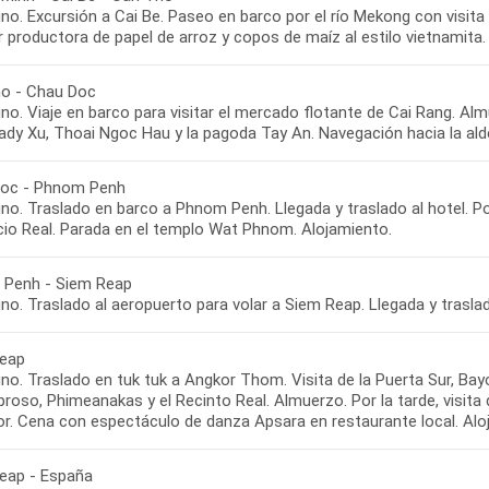
no. Excursión a Cai Be. Paseo en barco por el río Mekong con visita
r productora de papel de arroz y copos de maíz al estilo vietnamita
o - Chau Doc
o. Viaje en barco para visitar el mercado flotante de Cai Rang. Alm
ady Xu, Thoai Ngoc Hau y la pagoda Tay An. Navegación hacia la al
oc - Phnom Penh
o. Traslado en barco a Phnom Penh. Llegada y traslado al hotel. Por
acio Real. Parada en el templo Wat Phnom. Alojamiento.
Penh - Siem Reap
o. Traslado al aeropuerto para volar a Siem Reap. Llegada y traslad
eap
o. Traslado en tuk tuk a Angkor Thom. Visita de la Puerta Sur, Bayo
proso, Phimeanakas y el Recinto Real. Almuerzo. Por la tarde, visi
or. Cena con espectáculo de danza Apsara en restaurante local. Alo
eap - España