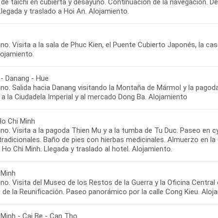
 de taichi en cubierta y desayuno. Continuación de la navegación. D
legada y traslado a Hoi An. Alojamiento.
o. Visita a la sala de Phuc Kien, el Puente Cubierto Japonés, la cas
Alojamiento.
 - Danang - Hue
no. Salida hacia Danang visitando la Montaña de Mármol y la pagod
a a la Ciudadela Imperial y al mercado Dong Ba. Alojamiento
Ho Chi Minh
no. Visita a la pagoda Thien Mu y a la tumba de Tu Duc. Paseo en c
radicionales. Baño de pies con hierbas medicinales. Almuerzo en la c
 Ho Chi Minh. Llegada y traslado al hotel. Alojamiento.
 Minh
o. Visita del Museo de los Restos de la Guerra y la Oficina Central 
 de la Reunificación. Paseo panorámico por la calle Cong Kieu. Aloj
 Minh - Cai Be - Can Tho