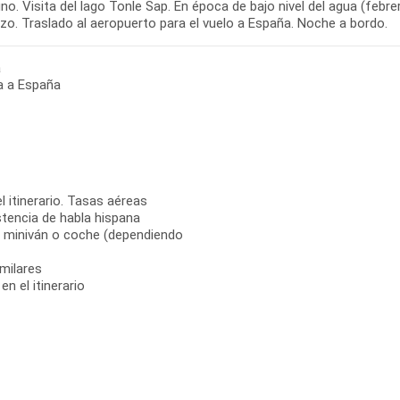
o. Visita del lago Tonle Sap. En época de bajo nivel del agua (febrer
zo. Traslado al aeropuerto para el vuelo a España. Noche a bordo.
a
a a España
l itinerario. Tasas aéreas
stencia de habla hispana
s, miniván o coche (dependiendo
milares
n el itinerario