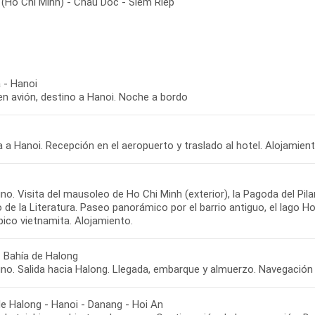
 (Ho Chi Minh) - Chau Doc - Siem Riep
 - Hanoi
en avión, destino a Hanoi. Noche a bordo
 a Hanoi. Recepción en el aeropuerto y traslado al hotel. Alojamient
o. Visita del mausoleo de Ho Chi Minh (exterior), la Pagoda del Pila
de la Literatura. Paseo panorámico por el barrio antiguo, el lago 
pico vietnamita. Alojamiento.
- Bahía de Halong
no. Salida hacia Halong. Llegada, embarque y almuerzo. Navegación p
de Halong - Hanoi - Danang - Hoi An