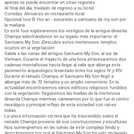
apenas se puede encontrar en otras regiones.
Al final del día, traslado de regreso a su hotel.
Comidas: Almuerzo en restaurante local.
Opcional tour B: Hoi an - excursión a santuario de my son por
la mañana
En este tour exploraremos los vestigios de la antigua dinastía
Champa adentrándonos en su legado más importante: el
Santuario My Son. ¡Descubre estos misteriosos templos
ocultos en la vegetación!
Salida a las ruinas del antiguo Santuario My Son, al sur de
Vietnam. Durante el trayecto de una hora atravesaremos dos
cadenas montañosas hasta llegar al valle que alberga este
yacimiento arqueológico levantado entre los siglos IV y XIV.
Durante el reinado Champa, el Santuario My Son llegó a
albergar más de 70 templos y un amplio cementerio. En la
actualidad encontraremos varios edificios religiosos fundidos
con la vegetación. Seguiremos las huellas de la misteriosa
dinastía Champa mientras caminamos por lo que fue el centro
neurálgico y principal reflejo de esta sociedad con raíces
indias.
La única información certera que ha trascendido sobre el
reinado Champa proviene de sus construcciones y esculturas.
Nos sumergiremos en las ruinas de este complejo hindú y
descubriremos por qué el Santuario My Son ha sido declarado