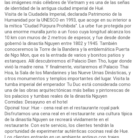
las imágenes más célebres de Vietnam y es una de las señas
de identidad de la antigua ciudad imperial de Hué.
Visita de la Ciudadela Imperial, declarada Patrimonio de la
Humanidad por la UNESCO en 1993, que acoge en su interior a
la mítica "Ciudad Púrpura Prohibida". La urbe fue protegida por
una enorme muralla junto a un foso cuya longitud alcanza los
10 km con muros de 2 metros de espesor, y fue desde donde
gobernó la dinastía Nguyen entre 1802 y 1945. También
conoceremos la Torre de la Bandera y la emblemática Puerta
de Ngo Mon, que es la entrada de varios y bonitos patios y
estanques. Allí descubriremos el Palacio Dien Tho, lugar donde
vivió la madre reina. Y finalmente, visitaremos el Palacio Thai
Hoa, la Sala de los Mandarines y las Nueve Urnas Dinásticas, y
otros monumentos y templos importantes del lugar. Visita la
tumba imperial del emperador Tu Duc está considerada como
una de las obras arquitectónicas más bellas y pintorescas de
los palacios y tumbas reales de la dinastía Nguyen
Comidas: Desayuno en el hotel
Opcinal tour: Hue - cena real en el restaurante royal park
Disfrutamos una cena real en el restaurante: una cultura típica
de la dinastía Nguyen se recreará vívidamente en el
restaurante. Con este servicio, los clientes tendrán la
oportunidad de experimentar auténticas cocinas real de Hue.
Los clientes entrarán en un ambiente antiguo con trajes