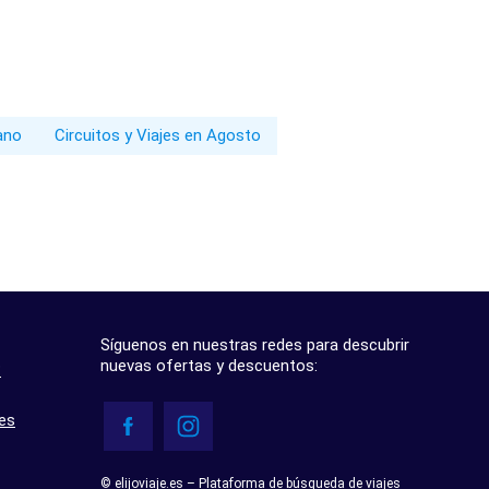
rano
Circuitos y Viajes en Agosto
Síguenos en nuestras redes para descubrir
nuevas ofertas y descuentos:
?
res
© elijoviaje.es – Plataforma de búsqueda de viajes