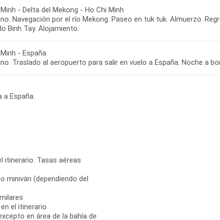
 Minh - Delta del Mekong - Ho Chi Minh
o. Navegación por el río Mekong. Paseo en tuk tuk. Almuerzo. Regre
o Binh Tay. Alojamiento.
 Minh - España
no. Traslado al aeropuerto para salir en vuelo a España. Noche a bo
a
a a España.
l itinerario. Tasas aéreas
 o miniván (dependiendo del
milares
n el itinerario
 excepto en área de la bahía de