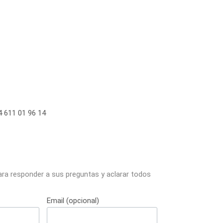
 611 01 96 14
ara responder a sus preguntas y aclarar todos
Email (opcional)