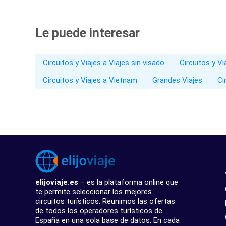
Le puede interesar
Circuitos y Viajes a Viajes sin visado
Circuitos y V
Circuitos y Viajes a Vietnam
Grandes Viajes
Ci
elijoviaje.es
– es la plataforma online que
te permite seleccionar los mejores
circuitos turísticos. Reunimos las ofertas
de todos los operadores turísticos de
España en una sola base de datos. En cada