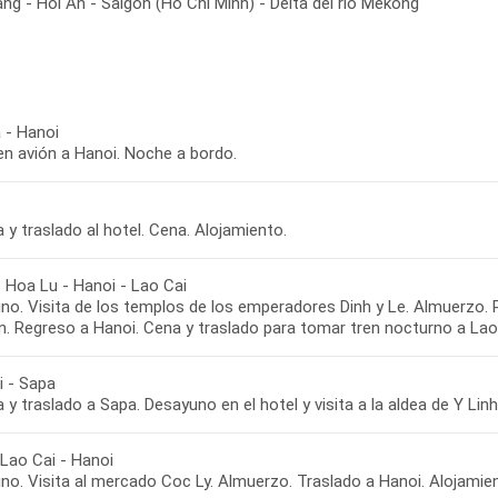
ng - Hoi An - Saigón (Ho Chi Minh) - Delta del río Mekong
 - Hanoi
en avión a Hanoi. Noche a bordo.
 y traslado al hotel. Cena. Alojamiento.
- Hoa Lu - Hanoi - Lao Cai
no. Visita de los templos de los emperadores Dinh y Le. Almuerzo. 
. Regreso a Hanoi. Cena y traslado para tomar tren nocturno a Lao 
i - Sapa
 y traslado a Sapa. Desayuno en el hotel y visita a la aldea de Y Li
 Lao Cai - Hanoi
no. Visita al mercado Coc Ly. Almuerzo. Traslado a Hanoi. Alojamie