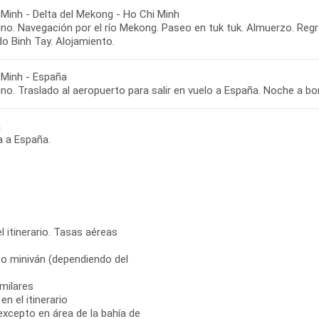
 Minh - Delta del Mekong - Ho Chi Minh
o. Navegación por el río Mekong. Paseo en tuk tuk. Almuerzo. Regre
o Binh Tay. Alojamiento.
 Minh - España
no. Traslado al aeropuerto para salir en vuelo a España. Noche a bo
a
a a España.
l itinerario. Tasas aéreas
 o miniván (dependiendo del
milares
n el itinerario
 excepto en área de la bahía de