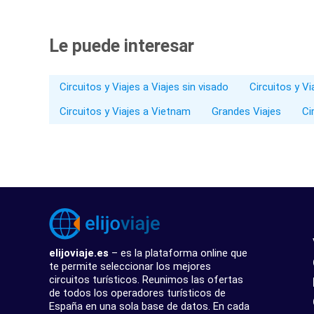
Le puede interesar
Circuitos y Viajes a Viajes sin visado
Circuitos y V
Circuitos y Viajes a Vietnam
Grandes Viajes
Ci
elijoviaje.es
– es la plataforma online que
te permite seleccionar los mejores
circuitos turísticos. Reunimos las ofertas
de todos los operadores turísticos de
España en una sola base de datos. En cada