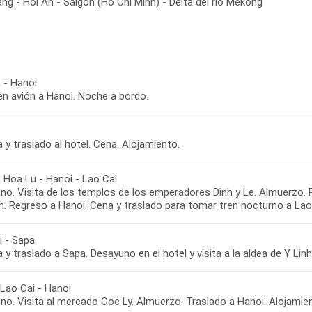
ng - Hoi An - Saigón (Ho Chi Minh) - Delta del río Mekong
 - Hanoi
en avión a Hanoi. Noche a bordo.
 y traslado al hotel. Cena. Alojamiento.
- Hoa Lu - Hanoi - Lao Cai
no. Visita de los templos de los emperadores Dinh y Le. Almuerzo. 
. Regreso a Hanoi. Cena y traslado para tomar tren nocturno a Lao 
i - Sapa
 y traslado a Sapa. Desayuno en el hotel y visita a la aldea de Y Li
 Lao Cai - Hanoi
no. Visita al mercado Coc Ly. Almuerzo. Traslado a Hanoi. Alojamie