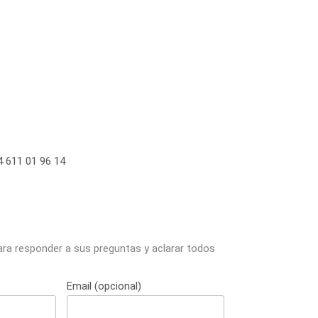
 611 01 96 14
ara responder a sus preguntas y aclarar todos
Email (opcional)