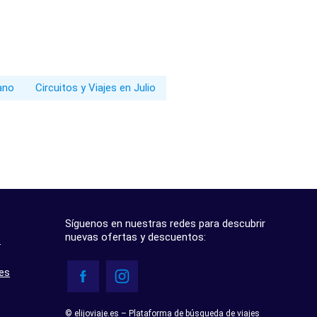
rano
Circuitos y Viajes en Julio
Síguenos en nuestras redes para descubrir
nuevas ofertas y descuentos:
?
res
© elijoviaje.es – Plataforma de búsqueda de viajes