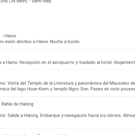
 (Ho Chi Minh) - Siem Riep
 - Hanoi
en avión destino a Hanoi. Noche a bordo.
 a Hanoi. Recepción en el aeropuerto y traslado al hotel. Alojamien
o. Visita del Templo de la Literatura y panorámica del Mausoleo de 
mica del lago Hoan Kiem y templo Ngoc Son. Paseo en ciclo pousse p
- Bahía de Halong
o. Salida a Halong. Embarque y navegación hacia los islotes. Almuer