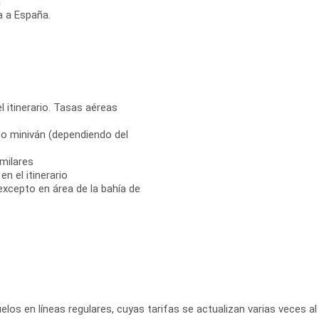
a
a a España.
l itinerario. Tasas aéreas
 o miniván (dependiendo del
milares
n el itinerario
 excepto en área de la bahía de
elos en líneas regulares, cuyas tarifas se actualizan varias veces al 