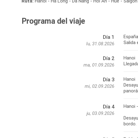
Ruta:
Hanoi - Ha Long - Da Nang - Hoi An - Hué - Saigón
Programa del viaje
España
Día 1
Salida 
lu, 31.08.2026
Hanoi
Día 2
Llegada
ma, 01.09.2026
Hanoi
Día 3
Desayun
mi, 02.09.2026
panorá
Hanoi 
Día 4
ju, 03.09.2026
Desayun