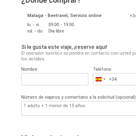
¿Dónde comprar?
Malaga - Beetravel, Servicio online
+34
lu. - vi.
09:00 - 19:00
sá. - do.
Día libre
Si le gusta este viaje, ¡reserve aqui!
El operador turístico se pondrá en contacto con usted p
los detalles.
Nombre
Teléfono
España
+34
Número de viajeros y comentario a la solicitud (opcional)