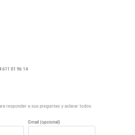
 611 01 96 14
ara responder a sus preguntas y aclarar todos
Email (opcional)