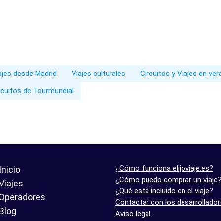
iajes desde Madrid
Viajes culturales
Circuitos y Viajes en ve
rcuitos de Tourmundial
¿Cómo funciona elijoviaje.es?
Inicio
¿Cómo puedo comprar un viaje
Viajes
¿Qué está incluido en el viaje?
Operadores
Contactar con los desarrollado
Blog
Aviso legal