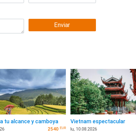
Enviar
a tu alcance y camboya
Vietnam espectacular
EUR
026
2540
lu, 10.08.2026