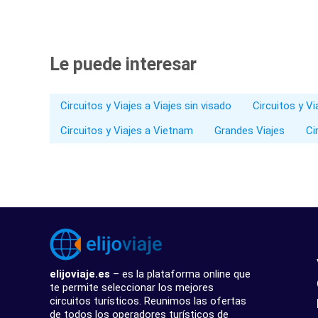
Le puede interesar
Circuitos y Viajes a Viajes sin visado
Circuitos y V
Circuitos y Viajes a Vietnam
Grandes Viajes
Ci
elijoviaje.es
– es la plataforma online que
te permite seleccionar los mejores
circuitos turísticos. Reunimos las ofertas
de todos los operadores turísticos de