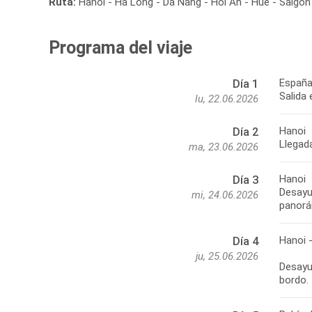
Ruta:
Hanoi - Ha Long - Da Nang - Hoi An - Hué - Saigón
Programa del viaje
España
Día 1
Salida 
lu, 22.06.2026
Hanoi
Día 2
Llegada
ma, 23.06.2026
Hanoi
Día 3
Desayun
mi, 24.06.2026
panorá
Hanoi 
Día 4
ju, 25.06.2026
Desayun