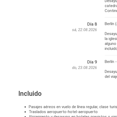
Desayun
catedra
Continu
Berlín 
Día 8
sá, 22.08.2026
Desayu
la igle
alguno 
incluid
Berlín 
Día 9
do, 23.08.2026
Desayun
del via
Incluido
Pasajes aéreos en vuelo de línea regular, clase turi
Traslados aeropuerto-hotel-aeropuerto
Alojamiento y desayuno en hoteles previstos o simi