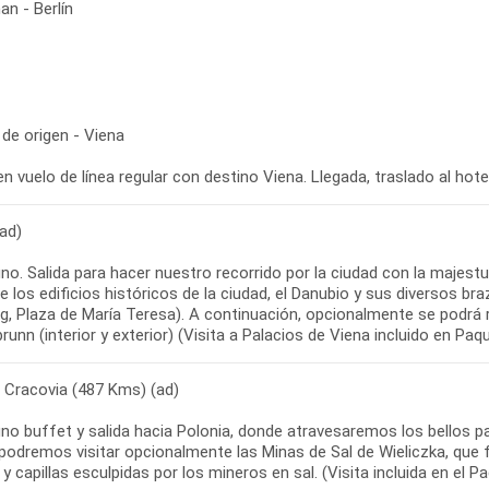
n - Berlín
de origen - Viena
en vuelo de línea regular con destino Viena. Llegada, traslado al hote
ad)
no. Salida para hacer nuestro recorrido por la ciudad con la majest
e los edificios históricos de la ciudad, el Danubio y sus diversos br
, Plaza de María Teresa). A continuación, opcionalmente se podrá rea
unn (interior y exterior) (Visita a Palacios de Viena incluido en Paqu
- Cracovia (487 Kms) (ad)
o buffet y salida hacia Polonia, donde atravesaremos los bellos pai
podremos visitar opcionalmente las Minas de Sal de Wieliczka, qu
 y capillas esculpidas por los mineros en sal. (Visita incluida en el 