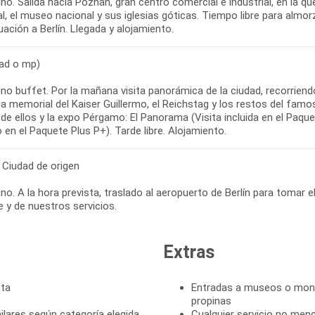
o. Salida hacia Poznan, gran centro comercial e industrial, en la q
l, el museo nacional y sus iglesias góticas. Tiempo libre para almor
ación a Berlín. Llegada y alojamiento.
(ad o mp)
no buffet. Por la mañana visita panorámica de la ciudad, recorrie
sia memorial del Kaiser Guillermo, el Reichstag y los restos del famo
de ellos y la expo Pérgamo: El Panorama (Visita incluida en el Paqu
o en el Paquete Plus P+). Tarde libre. Alojamiento.
- Ciudad de origen
o. A la hora prevista, traslado al aeropuerto de Berlín para tomar el
je y de nuestros servicios.
Extras
sta
Entradas a museos o monum
propinas
lares según categoría elegida,
Cualquier servicio no men