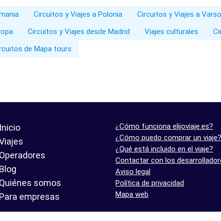
emania
Circuitos y Viajes a Polonia
Circuitos y Viajes a Varso
ropa
Circuitos y Viajes desde Madrid
Viajes culturales
Ci
rcuitos de Mapa tours
¿Cómo funciona elijoviaje.es?
Inicio
¿Cómo puedo comprar un viaje
Viajes
¿Qué está incluido en el viaje?
Operadores
Contactar con los desarrollado
Blog
Aviso legal
Quiénes somos
Política de privacidad
Mapa web
Para empresas