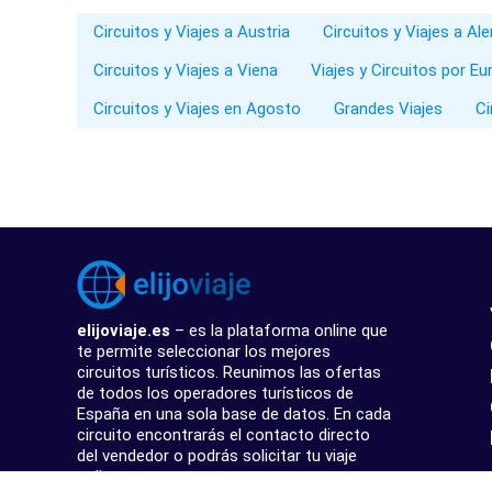
Circuitos y Viajes a Austria
Circuitos y Viajes a Al
Circuitos y Viajes a Viena
Viajes y Circuitos por Eu
Circuitos y Viajes en Agosto
Grandes Viajes
Ci
elijoviaje.es
– es la plataforma online que
te permite seleccionar los mejores
circuitos turísticos. Reunimos las ofertas
de todos los operadores turísticos de
España en una sola base de datos. En cada
circuito encontrarás el contacto directo
del vendedor o podrás solicitar tu viaje
online.