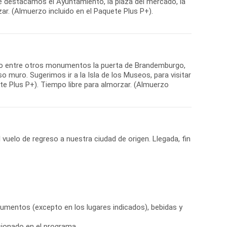
ue destacamos el Ayuntamiento, la plaza del mercado, la
zar. (Almuerzo incluido en el Paquete Plus P+).
ndo entre otros monumentos la puerta de Brandemburgo,
so muro. Sugerimos ir a la Isla de los Museos, para visitar
ete Plus P+). Tiempo libre para almorzar. (Almuerzo
 vuelo de regreso a nuestra ciudad de origen. Llegada, fin
entos (excepto en los lugares indicados), bebidas y
cionado en el programa