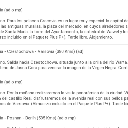
ia (ad o mp)
no. Para los polacos Cracovia es un lugar muy especial: la capital 
 las antiguas murallas, la plaza del mercado, en cuyos alrededores s
 de Santa María, la torre del Ayuntamiento, la catedral de Wawel y los
zo incluido en el Paquete Plus P+). Tarde libre. Alojamiento.
ia - Czestochowa - Varsovia (380 Kms) (ad)
o. Salida hacia Czestochowa, situada junto a la orilla del río Warta.
erio de Jasna Gora para venerar la imagen de la Virgen Negra. Cont
ia (ad o mp)
o. Por la mañana realizaremos la visita panorámica de la ciudad. Vi
a del castillo Real, disfrutaremos de la avenida real con sus bellos p
cos de Varsovia. (Almuerzo incluido en el Paquete Plus P+). Tarde lib
ia - Poznan - Berlín (585 Kms) (ad o mp)