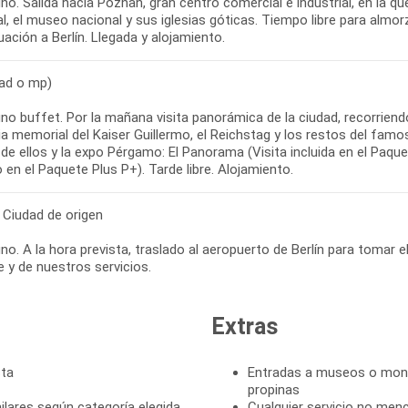
o. Salida hacia Poznan, gran centro comercial e industrial, en la q
l, el museo nacional y sus iglesias góticas. Tiempo libre para almor
ación a Berlín. Llegada y alojamiento.
(ad o mp)
no buffet. Por la mañana visita panorámica de la ciudad, recorrie
sia memorial del Kaiser Guillermo, el Reichstag y los restos del famo
de ellos y la expo Pérgamo: El Panorama (Visita incluida en el Paqu
o en el Paquete Plus P+). Tarde libre. Alojamiento.
- Ciudad de origen
o. A la hora prevista, traslado al aeropuerto de Berlín para tomar el
je y de nuestros servicios.
Extras
sta
Entradas a museos o monum
propinas
lares según categoría elegida,
Cualquier servicio no men