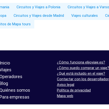
emania
Circuitos y Viajes a Polonia
Circuitos y Viajes a Varso
ropa
Circuitos y Viajes desde Madrid
Viajes culturales
Ci
uitos de Mapa tours
¿Cómo funciona elijoviaje.es?
Inicio
¿Cómo puedo comprar un viaje
Viajes
¿Qué está incluido en el viaje?
Operadores
Contactar con los desarrollado
Blog
Aviso legal
Quiénes somos
Política de privacidad
Mapa web
Para empresas