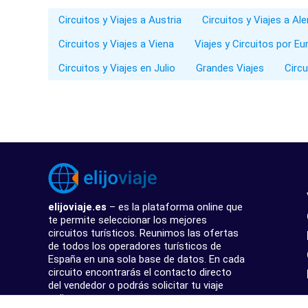
Circuitos y Viajes a Austria
Circuitos y Viajes a Al
Circuitos y Viajes a Viena
Viajes y Circuitos por Eu
Circuitos y Viajes en Julio
Grandes Viajes
Circ
elijoviaje.es
– es la plataforma online que
te permite seleccionar los mejores
circuitos turísticos. Reunimos las ofertas
de todos los operadores turísticos de
España en una sola base de datos. En cada
circuito encontrarás el contacto directo
del vendedor o podrás solicitar tu viaje
online.