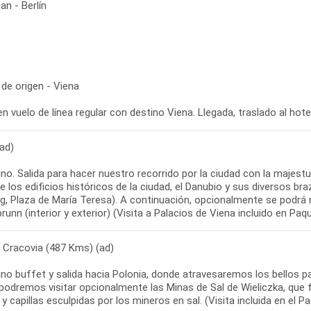
n - Berlín
de origen - Viena
en vuelo de línea regular con destino Viena. Llegada, traslado al hote
ad)
no. Salida para hacer nuestro recorrido por la ciudad con la majest
e los edificios históricos de la ciudad, el Danubio y sus diversos br
, Plaza de María Teresa). A continuación, opcionalmente se podrá rea
unn (interior y exterior) (Visita a Palacios de Viena incluido en Paqu
- Cracovia (487 Kms) (ad)
o buffet y salida hacia Polonia, donde atravesaremos los bellos pai
podremos visitar opcionalmente las Minas de Sal de Wieliczka, qu
 y capillas esculpidas por los mineros en sal. (Visita incluida en el 