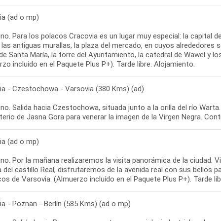
ia (ad o mp)
no. Para los polacos Cracovia es un lugar muy especial: la capital 
 las antiguas murallas, la plaza del mercado, en cuyos alrededores s
 de Santa María, la torre del Ayuntamiento, la catedral de Wawel y los
zo incluido en el Paquete Plus P+). Tarde libre. Alojamiento.
ia - Czestochowa - Varsovia (380 Kms) (ad)
o. Salida hacia Czestochowa, situada junto a la orilla del río Warta.
erio de Jasna Gora para venerar la imagen de la Virgen Negra. Cont
ia (ad o mp)
o. Por la mañana realizaremos la visita panorámica de la ciudad. Vi
a del castillo Real, disfrutaremos de la avenida real con sus bellos p
cos de Varsovia. (Almuerzo incluido en el Paquete Plus P+). Tarde lib
ia - Poznan - Berlín (585 Kms) (ad o mp)