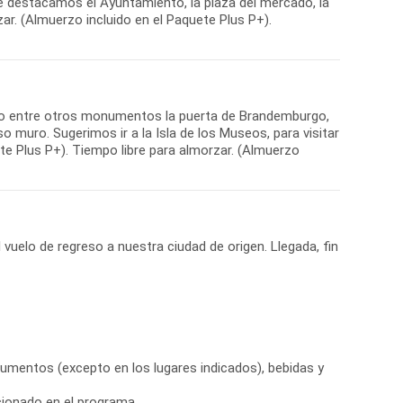
ue destacamos el Ayuntamiento, la plaza del mercado, la
zar. (Almuerzo incluido en el Paquete Plus P+).
ndo entre otros monumentos la puerta de Brandemburgo,
so muro. Sugerimos ir a la Isla de los Museos, para visitar
ete Plus P+). Tiempo libre para almorzar. (Almuerzo
 vuelo de regreso a nuestra ciudad de origen. Llegada, fin
entos (excepto en los lugares indicados), bebidas y
cionado en el programa