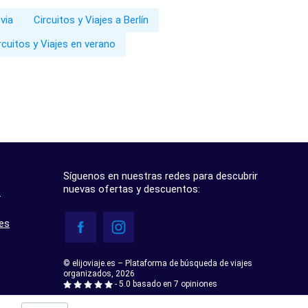
via
Circuitos y Viajes a Berlín
rcuitos y Viajes en verano
Síguenos en nuestras redes para descubrir
nuevas ofertas y descuentos:
?
res
© elijoviaje.es – Plataforma de búsqueda de viajes
organizados, 2026
- 5.0 basado en 7 opiniones