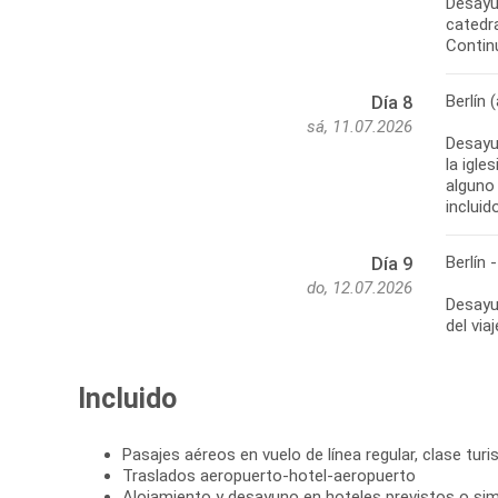
Desayun
catedra
Continu
Berlín 
Día 8
sá, 11.07.2026
Desayu
la igle
alguno 
incluid
Berlín 
Día 9
do, 12.07.2026
Desayun
del via
Incluido
Pasajes aéreos en vuelo de línea regular, clase turi
Traslados aeropuerto-hotel-aeropuerto
Alojamiento y desayuno en hoteles previstos o simi