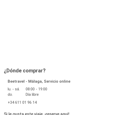
¿Dónde comprar?
Beetravel - Málaga, Servicio online
lu. - sá.
08:00 - 19:00
do.
Día libre
+34 611 01 96 14
Si le gusta este viaje, ¡reserve aqui!