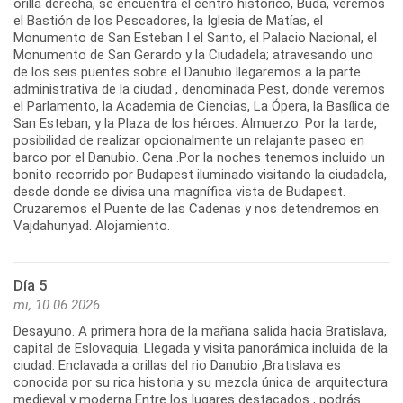
orilla derecha, se encuentra el centro histórico, Buda, veremos
el Bastión de los Pescadores, la Iglesia de Matías, el
Monumento de San Esteban I el Santo, el Palacio Nacional, el
Monumento de San Gerardo y la Ciudadela; atravesando uno
de los seis puentes sobre el Danubio llegaremos a la parte
administrativa de la ciudad , denominada Pest, donde veremos
el Parlamento, la Academia de Ciencias, La Ópera, la Basílica de
San Esteban, y la Plaza de los héroes. Almuerzo. Por la tarde,
posibilidad de realizar opcionalmente un relajante paseo en
barco por el Danubio. Cena .Por la noches tenemos incluido un
bonito recorrido por Budapest iluminado visitando la ciudadela,
desde donde se divisa una magnífica vista de Budapest.
Cruzaremos el Puente de las Cadenas y nos detendremos en
Vajdahunyad. Alojamiento.
Día 5
mi, 10.06.2026
Desayuno. A primera hora de la mañana salida hacia Bratislava,
capital de Eslovaquia. Llegada y visita panorámica incluida de la
ciudad. Enclavada a orillas del rio Danubio ,Bratislava es
conocida por su rica historia y su mezcla única de arquitectura
medieval y moderna.Entre los lugares destacados , podrás