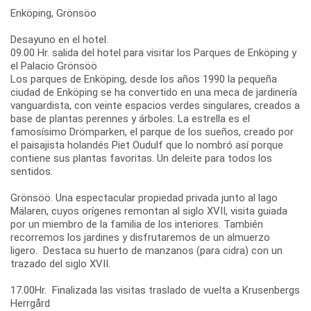
Enköping, Grönsöo
Desayuno en el hotel.
09.00 Hr. salida del hotel para visitar los Parques de Enköping y
el Palacio Grönsöö
Los parques de Enköping, desde los años 1990 la pequeña
ciudad de Enköping se ha convertido en una meca de jardinería
vanguardista, con veinte espacios verdes singulares, creados a
base de plantas perennes y árboles. La estrella es el
famosísimo Drömparken, el parque de los sueños, creado por
el paisajista holandés Piet Oudulf que lo nombró así porque
contiene sus plantas favoritas. Un deleite para todos los
sentidos.
Grönsöö. Una espectacular propiedad privada junto al lago
Mälaren, cuyos orígenes remontan al siglo XVII, visita guiada
por un miembro de la familia de los interiores. También
recorremos los jardines y disfrutaremos de un almuerzo
ligero. Destaca su huerto de manzanos (para cidra) con un
trazado del siglo XVII.
17.00Hr. Finalizada las visitas traslado de vuelta a Krusenbergs
Herrgård