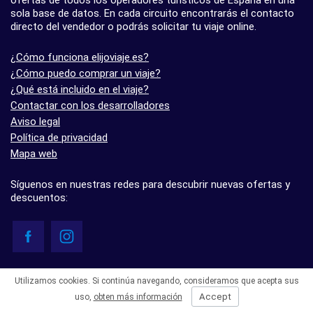
sola base de datos. En cada circuito encontrarás el contacto
directo del vendedor o podrás solicitar tu viaje online.
¿Cómo funciona elijoviaje.es?
¿Cómo puedo comprar un viaje?
¿Qué está incluido en el viaje?
Contactar con los desarrolladores
Aviso legal
Política de privacidad
Mapa web
Síguenos en nuestras redes para descubrir nuevas ofertas y
descuentos:
© elijoviaje.es – Plataforma de búsqueda de viajes organizados, 2026
Utilizamos cookies. Si continúa navegando, consideramos que acepta sus
- 5.0 basado en 7 opiniones
Accept
uso,
obten más información