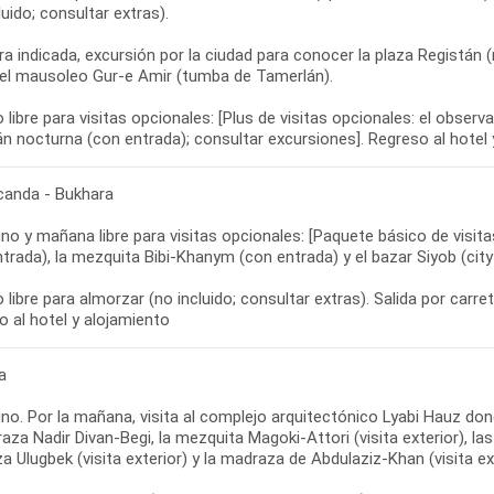
luido; consultar extras).
ra indicada, excursión por la ciudad para conocer la plaza Registán
y el mausoleo Gur-e Amir (tumba de Tamerlán).
libre para visitas opcionales: [Plus de visitas opcionales: el obser
n nocturna (con entrada); consultar excursiones]. Regreso al hotel 
anda - Bukhara
o y mañana libre para visitas opcionales: [Paquete básico de visita
trada), la mezquita Bibi-Khanym (con entrada) y el bazar Siyob (city
libre para almorzar (no incluido; consultar extras). Salida por carre
o al hotel y alojamiento
a
o. Por la mañana, visita al complejo arquitectónico Lyabi Hauz don
aza Nadir Divan-Begi, la mezquita Magoki-Attori (visita exterior), l
 Ulugbek (visita exterior) y la madraza de Abdulaziz-Khan (visita ext