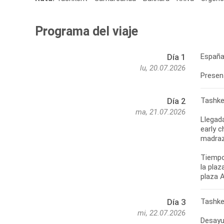
Programa del viaje
España
Día 1
lu, 20.07.2026
Presen
Tashke
Día 2
ma, 21.07.2026
Llegada
early c
madraza
Tiempo 
la plaz
plaza A
Tashke
Día 3
mi, 22.07.2026
Desayun