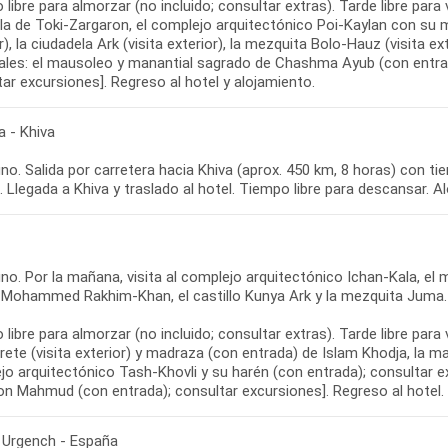
libre para almorzar (no incluido; consultar extras). Tarde libre para
la de Toki-Zargaron, el complejo arquitectónico Poi-Kaylan con su m
r), la ciudadela Ark (visita exterior), la mezquita Bolo-Hauz (visita ex
ales: el mausoleo y manantial sagrado de Chashma Ayub (con entra
ar excursiones]. Regreso al hotel y alojamiento.
a - Khiva
o. Salida por carretera hacia Khiva (aprox. 450 km, 8 horas) con tie
. Llegada a Khiva y traslado al hotel. Tiempo libre para descansar. A
no. Por la mañana, visita al complejo arquitectónico Ichan-Kala, e
 Mohammed Rakhim-Khan, el castillo Kunya Ark y la mezquita Juma.
libre para almorzar (no incluido; consultar extras). Tarde libre para
rete (visita exterior) y madraza (con entrada) de Islam Khodja, la ma
o arquitectónico Tash-Khovli y su harén (con entrada); consultar ex
on Mahmud (con entrada); consultar excursiones]. Regreso al hotel.
- Urgench - España