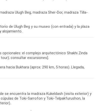
 (madraza Ulugh Beg, madraza Sher-Dor, madraza Tilla-
vatorio de Ulugh Beg y su museo (con entrada) y la plaza
y alojamiento.
s opcionales: el complejo arquitectónico Shakhi Zinda
 tour); consultar excursiones].
tera hacia Bukhara (aprox. 290 km, 5 horas). Llegada,
de se encuentra la madraza Kukeldash (visita exterior) y
as cúpulas de Toki-Sarrofon y Toki-Telpakfurushon, la
erior).