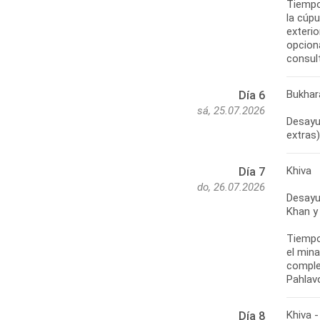
Tiempo 
la cúpu
exterio
opcion
consult
Bukhar
Día 6
sá, 25.07.2026
Desayun
extras)
Khiva
Día 7
do, 26.07.2026
Desayu
Khan y
Tiempo 
el mina
complej
Pahlav
Khiva 
Día 8