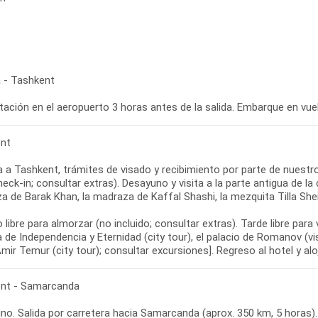
 - Tashkent
tación en el aeropuerto 3 horas antes de la salida. Embarque en vue
nt
 a Tashkent, trámites de visado y recibimiento por parte de nuestro 
heck-in; consultar extras). Desayuno y visita a la parte antigua de l
 de Barak Khan, la madraza de Kaffal Shashi, la mezquita Tilla Shei
libre para almorzar (no incluido; consultar extras). Tarde libre para
a de Independencia y Eternidad (city tour), el palacio de Romanov (visit
mir Temur (city tour); consultar excursiones]. Regreso al hotel y al
nt - Samarcanda
o. Salida por carretera hacia Samarcanda (aprox. 350 km, 5 horas). 