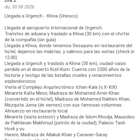
Día 2
do, 30.08.2026
Llegada a Urgench - Khiva (Unesco)
Llegada al aeropuerto internacional de Urgench.
Tramites de aduana y traslado a Khiva (30 km) con el chofer
de la compañía (sin guía)
Llegada a Khiva, donde tenemos Desayuno en restaurante del
hotel, dejamos las maletas, y salimos para las visitas (check in
12.00)
Llegada a Urgench y traslado a Khiva (30 km), ciudad-oasis
perdida en el desierto Kizil-Kum. Cuenta con 2500 años de la
historia y testigo de las batallas crueles y renacimientos
esplendorosos.
Visita al Complejo Arquitectónico Ichan-Kala (s.X-XIX):
Minarete Kalta Minor, Madraza de Mohamed Amin-Khan
(convertido en el hotel), Madraza de Mohamed Rakhim-Khan,
Mezquita Juma (de viernes) con sus famosas columnas.
Almuerzo en restaurante local.
Minarete (visita exterior) y Madraza de Islom Khodja, Mausoleo
de Pakhlavan Makhmud (patrón de la ciudad), Palacio Tash
Hovli y su
Harem, Madraza de Allakuli-Khan y Caravan-Saray