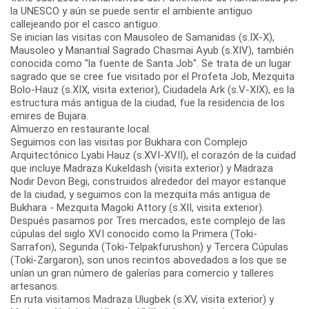
la UNESCO y aún se puede sentir el ambiente antiguo
callejeando por el casco antiguo.
Se inician las visitas con Mausoleo de Samanidas (s.IX-X),
Mausoleo y Manantial Sagrado Chasmai Ayub (s.XIV), también
conocida como "la fuente de Santa Job". Se trata de un lugar
sagrado que se cree fue visitado por el Profeta Job, Mezquita
Bolo-Hauz (s.XIX, visita exterior), Ciudadela Ark (s.V-XIX), es la
estructura más antigua de la ciudad, fue la residencia de los
emires de Bujara.
Almuerzo en restaurante local.
Seguimos con las visitas por Bukhara con Complejo
Arquitectónico Lyabi Hauz (s.XVI-XVII), el corazón de la cuidad
que incluye Madraza Kukeldash (visita exterior) y Madraza
Nodir Devon Begi, construidos alrededor del mayor estanque
de la ciudad, y seguimos con la mezquita más antigua de
Bukhara - Mezquita Magoki Attory (s.XII, visita exterior).
Después pasamos por Tres mercados, este complejo de las
cúpulas del siglo XVI conocido como la Primera (Toki-
Sarrafon), Segunda (Toki-Telpakfurushon) y Tercera Cúpulas
(Toki-Zargaron), son unos recintos abovedados a los que se
unían un gran número de galerías para comercio y talleres
artesanos.
En ruta visitamos Madraza Ulugbek (s.XV, visita exterior) y