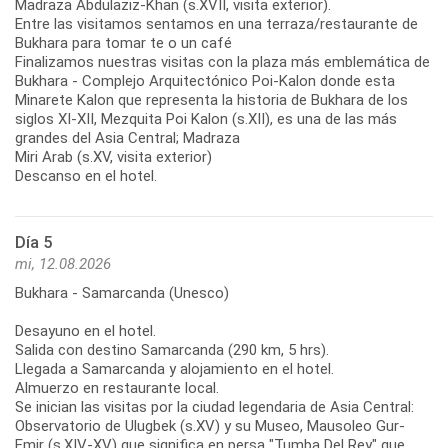
Madraza Abdulaziz-Khan (s.XVII, visita exterior).
Entre las visitamos sentamos en una terraza/restaurante de
Bukhara para tomar te o un café
Finalizamos nuestras visitas con la plaza más emblemática de
Bukhara - Complejo Arquitectónico Poi-Kalon donde esta
Minarete Kalon que representa la historia de Bukhara de los
siglos XI-XII, Mezquita Poi Kalon (s.XII), es una de las más
grandes del Asia Central; Madraza
Miri Arab (s.XV, visita exterior)
Descanso en el hotel.
Día 5
mi, 12.08.2026
Bukhara - Samarcanda (Unesco)
Desayuno en el hotel.
Salida con destino Samarcanda (290 km, 5 hrs).
Llegada a Samarcanda y alojamiento en el hotel.
Almuerzo en restaurante local.
Se inician las visitas por la ciudad legendaria de Asia Central:
Observatorio de Ulugbek (s.XV) y su Museo, Mausoleo Gur-
Emir (s.XIV-XV) que significa en persa "Tumba Del Rey" que