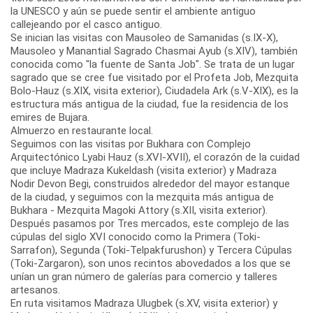
la UNESCO y aún se puede sentir el ambiente antiguo
callejeando por el casco antiguo.
Se inician las visitas con Mausoleo de Samanidas (s.IX-X),
Mausoleo y Manantial Sagrado Chasmai Ayub (s.XIV), también
conocida como "la fuente de Santa Job". Se trata de un lugar
sagrado que se cree fue visitado por el Profeta Job, Mezquita
Bolo-Hauz (s.XIX, visita exterior), Ciudadela Ark (s.V-XIX), es la
estructura más antigua de la ciudad, fue la residencia de los
emires de Bujara.
Almuerzo en restaurante local.
Seguimos con las visitas por Bukhara con Complejo
Arquitectónico Lyabi Hauz (s.XVI-XVII), el corazón de la cuidad
que incluye Madraza Kukeldash (visita exterior) y Madraza
Nodir Devon Begi, construidos alrededor del mayor estanque
de la ciudad, y seguimos con la mezquita más antigua de
Bukhara - Mezquita Magoki Attory (s.XII, visita exterior).
Después pasamos por Tres mercados, este complejo de las
cúpulas del siglo XVI conocido como la Primera (Toki-
Sarrafon), Segunda (Toki-Telpakfurushon) y Tercera Cúpulas
(Toki-Zargaron), son unos recintos abovedados a los que se
unían un gran número de galerías para comercio y talleres
artesanos.
En ruta visitamos Madraza Ulugbek (s.XV, visita exterior) y