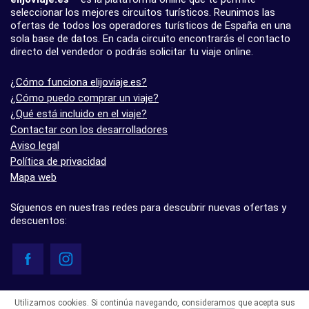
seleccionar los mejores circuitos turísticos. Reunimos las
ofertas de todos los operadores turísticos de España en una
sola base de datos. En cada circuito encontrarás el contacto
directo del vendedor o podrás solicitar tu viaje online.
¿Cómo funciona elijoviaje.es?
¿Cómo puedo comprar un viaje?
¿Qué está incluido en el viaje?
Contactar con los desarrolladores
Aviso legal
Política de privacidad
Mapa web
Síguenos en nuestras redes para descubrir nuevas ofertas y
descuentos:
© elijoviaje.es – Plataforma de búsqueda de viajes organizados, 2026
Utilizamos cookies. Si continúa navegando, consideramos que acepta sus
- 5.0 basado en 7 opiniones