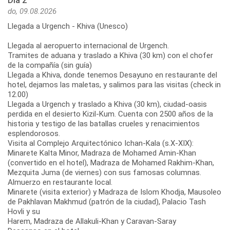
Día 2
do, 09.08.2026
Llegada a Urgench - Khiva (Unesco)
Llegada al aeropuerto internacional de Urgench.
Tramites de aduana y traslado a Khiva (30 km) con el chofer
de la compañía (sin guía)
Llegada a Khiva, donde tenemos Desayuno en restaurante del
hotel, dejamos las maletas, y salimos para las visitas (check in
12.00)
Llegada a Urgench y traslado a Khiva (30 km), ciudad-oasis
perdida en el desierto Kizil-Kum. Cuenta con 2500 años de la
historia y testigo de las batallas crueles y renacimientos
esplendorosos.
Visita al Complejo Arquitectónico Ichan-Kala (s.X-XIX):
Minarete Kalta Minor, Madraza de Mohamed Amin-Khan
(convertido en el hotel), Madraza de Mohamed Rakhim-Khan,
Mezquita Juma (de viernes) con sus famosas columnas.
Almuerzo en restaurante local.
Minarete (visita exterior) y Madraza de Islom Khodja, Mausoleo
de Pakhlavan Makhmud (patrón de la ciudad), Palacio Tash
Hovli y su
Harem, Madraza de Allakuli-Khan y Caravan-Saray