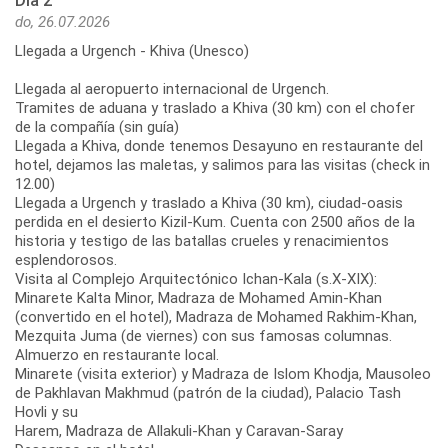
Día 2
do, 26.07.2026
Llegada a Urgench - Khiva (Unesco)
Llegada al aeropuerto internacional de Urgench.
Tramites de aduana y traslado a Khiva (30 km) con el chofer
de la compañía (sin guía)
Llegada a Khiva, donde tenemos Desayuno en restaurante del
hotel, dejamos las maletas, y salimos para las visitas (check in
12.00)
Llegada a Urgench y traslado a Khiva (30 km), ciudad-oasis
perdida en el desierto Kizil-Kum. Cuenta con 2500 años de la
historia y testigo de las batallas crueles y renacimientos
esplendorosos.
Visita al Complejo Arquitectónico Ichan-Kala (s.X-XIX):
Minarete Kalta Minor, Madraza de Mohamed Amin-Khan
(convertido en el hotel), Madraza de Mohamed Rakhim-Khan,
Mezquita Juma (de viernes) con sus famosas columnas.
Almuerzo en restaurante local.
Minarete (visita exterior) y Madraza de Islom Khodja, Mausoleo
de Pakhlavan Makhmud (patrón de la ciudad), Palacio Tash
Hovli y su
Harem, Madraza de Allakuli-Khan y Caravan-Saray