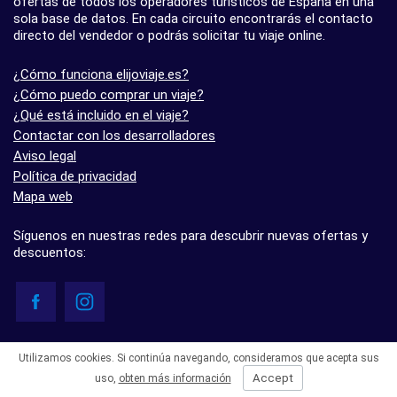
ofertas de todos los operadores turísticos de España en una
sola base de datos. En cada circuito encontrarás el contacto
directo del vendedor o podrás solicitar tu viaje online.
¿Cómo funciona elijoviaje.es?
¿Cómo puedo comprar un viaje?
¿Qué está incluido en el viaje?
Contactar con los desarrolladores
Aviso legal
Política de privacidad
Mapa web
Síguenos en nuestras redes para descubrir nuevas ofertas y
descuentos:
© elijoviaje.es – Plataforma de búsqueda de viajes organizados, 2026
Utilizamos cookies. Si continúa navegando, consideramos que acepta sus
- 5.0 basado en 7 opiniones
Accept
uso,
obten más información