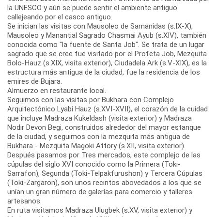
la UNESCO y aún se puede sentir el ambiente antiguo
callejeando por el casco antiguo.
Se inician las visitas con Mausoleo de Samanidas (s.IX-X),
Mausoleo y Manantial Sagrado Chasmai Ayub (s.XIV), también
conocida como "la fuente de Santa Job". Se trata de un lugar
sagrado que se cree fue visitado por el Profeta Job, Mezquita
Bolo-Hauz (s.XIX, visita exterior), Ciudadela Ark (s.V-XIX), es la
estructura más antigua de la ciudad, fue la residencia de los
emires de Bujara.
Almuerzo en restaurante local.
Seguimos con las visitas por Bukhara con Complejo
Arquitectónico Lyabi Hauz (s.XVI-XVII), el corazón de la cuidad
que incluye Madraza Kukeldash (visita exterior) y Madraza
Nodir Devon Begi, construidos alrededor del mayor estanque
de la ciudad, y seguimos con la mezquita más antigua de
Bukhara - Mezquita Magoki Attory (s.XII, visita exterior).
Después pasamos por Tres mercados, este complejo de las
cúpulas del siglo XVI conocido como la Primera (Toki-
Sarrafon), Segunda (Toki-Telpakfurushon) y Tercera Cúpulas
(Toki-Zargaron), son unos recintos abovedados a los que se
unían un gran número de galerías para comercio y talleres
artesanos.
En ruta visitamos Madraza Ulugbek (s.XV, visita exterior) y