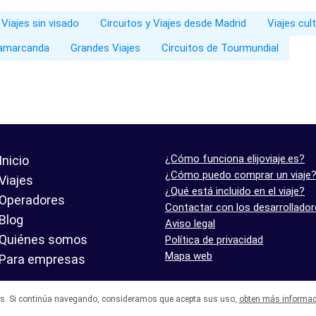
 Viajes sin visado
Circuitos y Viajes desde Madrid
Viajes cul
 Samarcanda
Grandes Viajes
Circuitos de Tourmundial
¿Cómo funciona elijoviaje.es?
Inicio
¿Cómo puedo comprar un viaje
Viajes
¿Qué está incluido en el viaje?
Operadores
Contactar con los desarrollado
Blog
Aviso legal
Quiénes somos
Política de privacidad
Mapa web
Para empresas
es. Si continúa navegando, consideramos que acepta sus uso,
obten más informac