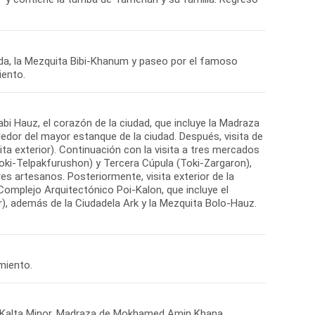
nda, la Mezquita Bibi-Khanum y paseo por el famoso
bi Hauz, el corazón de la ciudad, que incluye la Madraza
dedor del mayor estanque de la ciudad. Después, visita de
ita exterior). Continuación con la visita a tres mercados
Toki-Telpakfurushon) y Tercera Cúpula (Toki-Zargaron),
s artesanos. Posteriormente, visita exterior de la
 Complejo Arquitectónico Poi-Kalon, que incluye el
or), además de la Ciudadela Ark y la Mezquita Bolo-Hauz.
te Kalta Minor, Madraza de Mokhamed Amin Khana