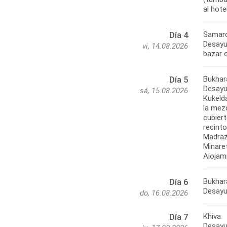
Samarc
Día 4
Desayu
vi, 14.08.2026
Bukhar
Día 5
Desayun
sá, 15.08.2026
Kukelda
la mezq
cubier
recint
Madraza
Minaret
Bukhara
Día 6
do, 16.08.2026
Khiva
Día 7
Desayu