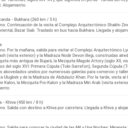
anda - Bukhara (260 km / 5 h)
no. Continuación de la visita al Complejo Arquitectónico Shakhi-Zi
a
o. Por la mañana, salida para visitar el Complejo Arquitectónico Lya
sh (visita exterior) y la Madraza Nodir Devon Begi, construidas alre
uita más antigua de Bujará, la Mezquita Magoki Attory (siglo XII, vis
tos del siglo XVI: Primera Cúpula (Toki-Sarrafon), Segunda Cúpula (
os abovedados unidos por numerosas galerías para comercio y tallere
 Ulugbek y de la Madraza de Abdulaziz-Khan. Por la tarde, visita al
e Kalon, la Mezquita Poi-Kalon y la Madraza Miri Arab (visita exteri
 - Khiva (450 km / 8 h)
no. Salida para conocer la ciudad de las Mil y Una Noches: Minare