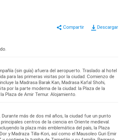
Descargar
añía (sin guía) afuera del aeropuerto. Traslado al hotel
ida para las primeras visitas por la ciudad. Comienzo de
e incluye la Madrasa Barak Kan, Madrasa Kafal Shohi,
ita por la parte moderna de la ciudad: la Plaza de la
. Durante más de dos mil años, la ciudad fue un punto
principales centros de la ciencia en Oriente medieval.
ncluyendo la plaza más emblemática del país, la Plaza
or y Madraza Tilla-Kori, así como el Mausoleo Guri Emir
” y contiene la tumba de Tamerlán y su familia. Regreso