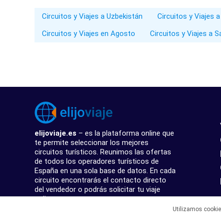
Circuitos y Viajes a Uzbekistán
Circuitos y Viajes a
Circuitos y Viajes en Agosto
Circuitos y Viajes a
elijoviaje.es
– es la plataforma online que
te permite seleccionar los mejores
circuitos turísticos. Reunimos las ofertas
de todos los operadores turísticos de
España en una sola base de datos. En cada
circuito encontrarás el contacto directo
del vendedor o podrás solicitar tu viaje
online.
Utilizamos cooki