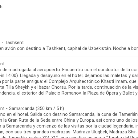
ch
 - Tashkent
nt
a de madrugada al aeropuerto. Encuentro con el conductor de la comp
in 14:00). Llegada y desayuno en el hotel; dejamos las maletas y sal
ta por la parte antigua: el Complejo Arquitectónico Khasti Imam, qu
a Tilla Sheykh y el bazar Chorsu. Por la tarde, continuación de la vis
nt - Samarcanda (350 km / 5 h)
no en el hotel. Salida con destino Samarcanda, la cuna de Tamerlán
n la Gran Ruta de la Seda entre China y Europa, así como uno de los 
 a Samarcanda y comienzo de las visitas por la ciudad legendaria, i
án, con sus tres grandes madrazas: Madraza Ulugbek, Madraza Shir-D
 de Tamerlán, siglos XIV-XV), que significa en persa “Tumba del Rey