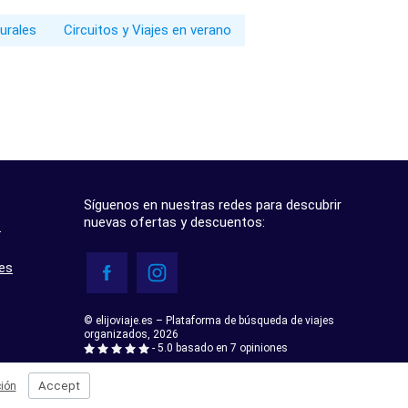
turales
Circuitos y Viajes en verano
Síguenos en nuestras redes para descubrir
nuevas ofertas y descuentos:
?
res
© elijoviaje.es – Plataforma de búsqueda de viajes
organizados, 2026
- 5.0 basado en 7 opiniones
Accept
ión