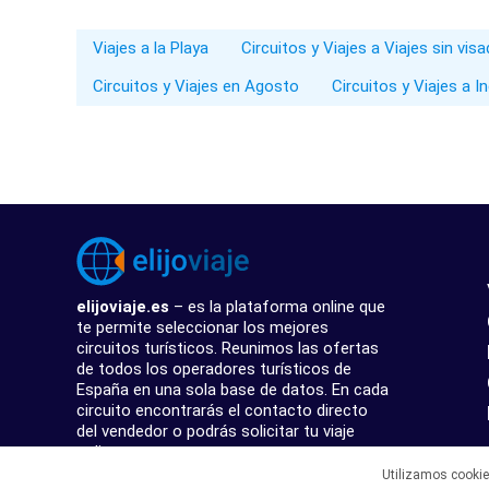
Viajes a la Playa
Circuitos y Viajes a Viajes sin vis
Circuitos y Viajes en Agosto
Circuitos y Viajes a I
elijoviaje.es
– es la plataforma online que
te permite seleccionar los mejores
circuitos turísticos. Reunimos las ofertas
de todos los operadores turísticos de
España en una sola base de datos. En cada
circuito encontrarás el contacto directo
del vendedor o podrás solicitar tu viaje
online.
Utilizamos cooki