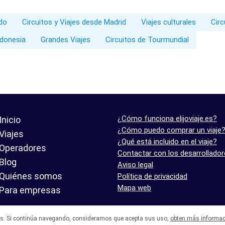
ado
Circuitos y Viajes desde Madrid
Viajes culturales
Circ
ndonesia
Grandes Viajes
Circuitos de Tourmundial
¿Cómo funciona elijoviaje.es?
Inicio
¿Cómo puedo comprar un viaje
Viajes
¿Qué está incluido en el viaje?
Operadores
Contactar con los desarrollado
Blog
Aviso legal
Quiénes somos
Política de privacidad
Mapa web
Para empresas
es. Si continúa navegando, consideramos que acepta sus uso,
obten más informac