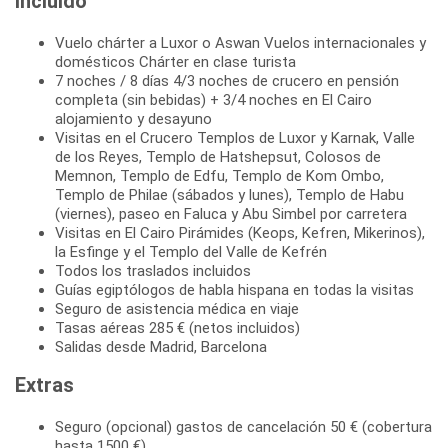
Incluido
Vuelo chárter a Luxor o Aswan Vuelos internacionales y
domésticos Chárter en clase turista
7 noches / 8 días 4/3 noches de crucero en pensión
completa (sin bebidas) + 3/4 noches en El Cairo
alojamiento y desayuno
Visitas en el Crucero Templos de Luxor y Karnak, Valle
de los Reyes, Templo de Hatshepsut, Colosos de
Memnon, Templo de Edfu, Templo de Kom Ombo,
Templo de Philae (sábados y lunes), Templo de Habu
(viernes), paseo en Faluca y Abu Simbel por carretera
Visitas en El Cairo Pirámides (Keops, Kefren, Mikerinos),
la Esfinge y el Templo del Valle de Kefrén
Todos los traslados incluidos
Guías egiptólogos de habla hispana en todas la visitas
Seguro de asistencia médica en viaje
Tasas aéreas 285 € (netos incluidos)
Salidas desde Madrid, Barcelona
Extras
Seguro (opcional) gastos de cancelación 50 € (cobertura
hasta 1500 €)