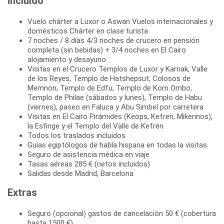
Incluido
Vuelo chárter a Luxor o Aswan Vuelos internacionales y
domésticos Chárter en clase turista
7 noches / 8 días 4/3 noches de crucero en pensión
completa (sin bebidas) + 3/4 noches en El Cairo
alojamiento y desayuno
Visitas en el Crucero Templos de Luxor y Karnak, Valle
de los Reyes, Templo de Hatshepsut, Colosos de
Memnon, Templo de Edfu, Templo de Kom Ombo,
Templo de Philae (sábados y lunes), Templo de Habu
(viernes), paseo en Faluca y Abu Simbel por carretera
Visitas en El Cairo Pirámides (Keops, Kefren, Mikerinos),
la Esfinge y el Templo del Valle de Kefrén
Todos los traslados incluidos
Guías egiptólogos de habla hispana en todas la visitas
Seguro de asistencia médica en viaje
Tasas aéreas 285 € (netos incluidos)
Salidas desde Madrid, Barcelona
Extras
Seguro (opcional) gastos de cancelación 50 € (cobertura
hasta 1500 €)