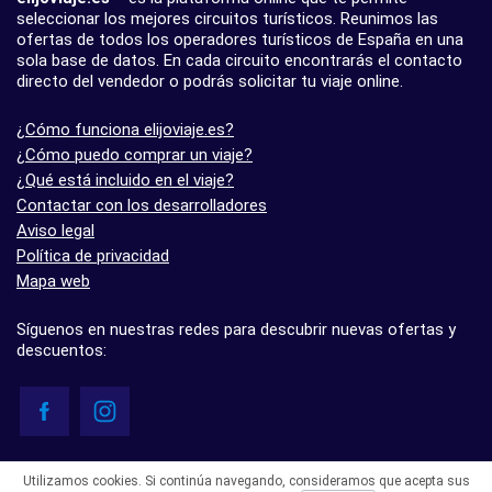
seleccionar los mejores circuitos turísticos. Reunimos las
ofertas de todos los operadores turísticos de España en una
sola base de datos. En cada circuito encontrarás el contacto
directo del vendedor o podrás solicitar tu viaje online.
¿Cómo funciona elijoviaje.es?
¿Cómo puedo comprar un viaje?
¿Qué está incluido en el viaje?
Contactar con los desarrolladores
Aviso legal
Política de privacidad
Mapa web
Síguenos en nuestras redes para descubrir nuevas ofertas y
descuentos:
© elijoviaje.es – Plataforma de búsqueda de viajes organizados, 2026
Utilizamos cookies. Si continúa navegando, consideramos que acepta sus
- 5.0 basado en 7 opiniones