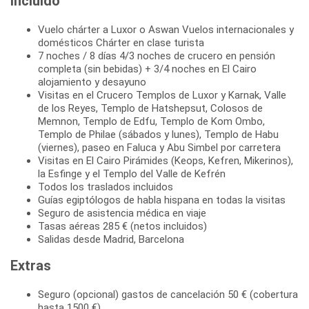
Incluido
Vuelo chárter a Luxor o Aswan Vuelos internacionales y
domésticos Chárter en clase turista
7 noches / 8 días 4/3 noches de crucero en pensión
completa (sin bebidas) + 3/4 noches en El Cairo
alojamiento y desayuno
Visitas en el Crucero Templos de Luxor y Karnak, Valle
de los Reyes, Templo de Hatshepsut, Colosos de
Memnon, Templo de Edfu, Templo de Kom Ombo,
Templo de Philae (sábados y lunes), Templo de Habu
(viernes), paseo en Faluca y Abu Simbel por carretera
Visitas en El Cairo Pirámides (Keops, Kefren, Mikerinos),
la Esfinge y el Templo del Valle de Kefrén
Todos los traslados incluidos
Guías egiptólogos de habla hispana en todas la visitas
Seguro de asistencia médica en viaje
Tasas aéreas 285 € (netos incluidos)
Salidas desde Madrid, Barcelona
Extras
Seguro (opcional) gastos de cancelación 50 € (cobertura
hasta 1500 €)