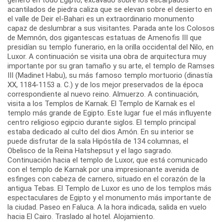
acantilados de piedra caliza que se elevan sobre el desierto en
el valle de Deir el-Bahari es un extraordinario monumento
capaz de deslumbrar a sus visitantes. Parada ante los Colosos
de Memnón, dos gigantescas estatuas de Amenofis III que
presidían su templo funerario, en la orilla occidental del Nilo, en
Luxor. A continuación se visita una obra de arquitectura muy
importante por su gran tamaño y su arte, el templo de Ramses
III (Madinet Habu), su más famoso templo mortuorio (dinastía
XX, 1184-1153 a. C.) y de los mejor preservados de la época
correspondiente al nuevo reino. Almuerzo. A continuación,
visita a los Templos de Karnak. El Templo de Karnak es el
templo más grande de Egipto. Este lugar fue el más influyente
centro religioso egipcio durante siglos. El templo principal
estaba dedicado al culto del dios Amón. En su interior se
puede disfrutar de la sala Hipóstila de 134 columnas, el
Obelisco de la Reina Hatshepsut y el lago sagrado.
Continuación hacia el templo de Luxor, que está comunicado
con el templo de Karnak por una impresionante avenida de
esfinges con cabeza de carnero, situado en el corazón de la
antigua Tebas. El Templo de Luxor es uno de los templos más
espectaculares de Egipto y el monumento más importante de
la ciudad. Paseo en Faluca. A la hora indicada, salida en vuelo
hacia El Cairo. Traslado al hotel. Alojamiento.