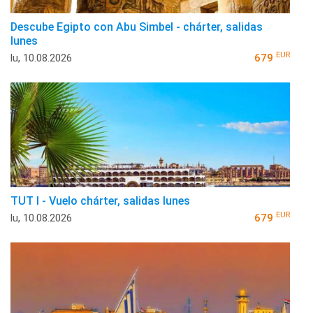
Descube Egipto con Abu Simbel - chárter, salidas
lunes
EUR
lu, 10.08.2026
679
TUT I - Vuelo chárter, salidas lunes
EUR
lu, 10.08.2026
679