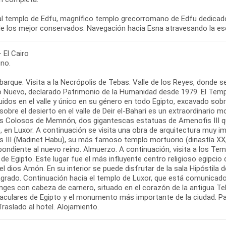
 al templo de Edfu, magnífico templo grecorromano de Edfu dedicad
de los mejor conservados. Navegación hacia Esna atravesando la es
 El Cairo
no.
arque. Visita a la Necrópolis de Tebas: Valle de los Reyes, donde 
o Nuevo, declarado Patrimonio de la Humanidad desde 1979. El Temp
idos en el valle y único en su género en todo Egipto, excavado sob
sobre el desierto en el valle de Deir el-Bahari es un extraordinari
os Colosos de Memnón, dos gigantescas estatuas de Amenofis III que 
o, en Luxor. A continuación se visita una obra de arquitectura muy 
 III (Madinet Habu), su más famoso templo mortuorio (dinastía XX, 
pondiente al nuevo reino. Almuerzo. A continuación, visita a los Te
de Egipto. Este lugar fue el más influyente centro religioso egipcio 
el dios Amón. En su interior se puede disfrutar de la sala Hipóstila
agrado. Continuación hacia el templo de Luxor, que está comunicad
inges con cabeza de carnero, situado en el corazón de la antigua T
culares de Egipto y el monumento más importante de la ciudad. Pase
Traslado al hotel. Alojamiento.