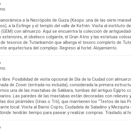
o
no.
panorámica a la Necrópolis de Guiza (Keops: una de las siete marav
os), a la Esfinge y el templo del valle de Kefrén. Visita al instituto d
o (GEM) con almuerzo: Aquí se encuentra la colección de antigüed
s exteriores, el obelisco colgante, el Gran Atrio y las estatuas colosal
a de tesoros de Tutankamón que alberga el tesoro completo de Tut
te arquitectura del complejo. Regreso al hotel. Alojamiento.
o
no.
libre. Posibilidad de visita opcional de Día de la Ciudad con almue
nada de Zoser (entrada no incluida), considerada la primera estruc
remos una de las mastabas de Sakkara, tumbas del antiguo Egipto c
arios. Las paredes de las mastabas están decoradas con relieves y p
las dos pirámides (Unas o Titi), que mantienen los “Textos de las P
ante local. Visita al Barrio Copto, Ciudadela de Saladino y Mezqui
, donde tendrán tiempo para pasear y realizar compras. Traslado al h
o