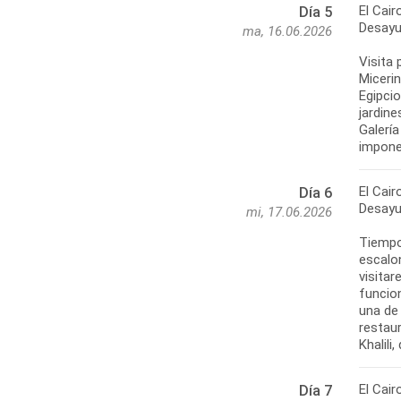
El Cair
Día 5
Desayu
ma, 16.06.2026
Visita 
Micerin
Egipci
jardine
Galerí
imponen
El Cair
Día 6
Desayu
mi, 17.06.2026
Tiempo 
escalo
visita
funcion
una de 
restaur
Khalili
El Cair
Día 7