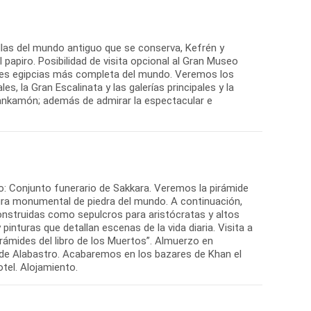
illas del mundo antiguo que se conserva, Kefrén y
el papiro. Posibilidad de visita opcional al Gran Museo
ades egipcias más completa del mundo. Veremos los
es, la Gran Escalinata y las galerías principales y la
ankamón; además de admirar la espectacular e
rzo: Conjunto funerario de Sakkara. Veremos la pirámide
tura monumental de piedra del mundo. A continuación,
onstruidas como sepulcros para aristócratas y altos
inturas que detallan escenas de la vida diaria. Visita a
irámides del libro de los Muertos”. Almuerzo en
ta de Alabastro. Acabaremos en los bazares de Khan el
otel. Alojamiento.