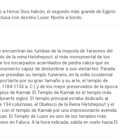
o a Horus Dios halcón, el segundo más grande de Egipto
clusa con destino Luxor. Noche a bordo.
se encuentran las tumbas de la mayoría de faraones del
lo de la reina Hatshepsut, el más monumental de los
re los escarpados acantilados de piedra caliza que se
o monumento capaz de deslumbrar a sus visitantes. Parada
presidían su templo funerario, en la orilla occidental
importante por su gran tamaño y su arte, el templo de
1184-1153 a. C.) y de los mejor preservados de la época
mplos de Karnak. El Templo de Karnak es el templo más
durante siglos. El templo principal estaba dedicado al
 de 134 columnas, el Obelisco de la Reina Hatshepsut y el
o con el templo de Karnak por una impresionante avenida
ebas. El Templo de Luxor es uno de los templos más
o en Faluca. A la hora indicada, salida en vuelo hacia El