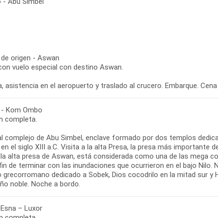
o - Abu Simbel
 de origen - Aswan
 con vuelo especial con destino Aswan.
, asistencia en el aeropuerto y traslado al crucero. Embarque. Cena
 - Kom Ombo
n completa.
 al complejo de Abu Simbel, enclave formado por dos templos dedic
 en el siglo XIII a.C. Visita a la alta Presa, la presa más important
 la alta presa de Aswan, está considerada como una de las mega c
fin de terminar con las inundaciones que ocurrieron en el bajo Nilo.
 grecorromano dedicado a Sobek, Dios cocodrilo en la mitad sur y H
eño noble. Noche a bordo.
 Esna – Luxor
n completa.