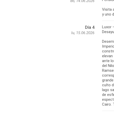
do, 14.06.2026
Visita
y uno 
Luxor –
Día 4
Desayu
lu, 15.06.2026
Desemb
Imperi
constru
elevan 
ante l
del Nil
Ramses
corres
grande 
culto d
lago s
de esf
especta
Cairo. 