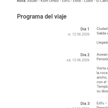
Ruta:
Asuán - Kom Ombo - Edfu - Esna - Luxor - El Cair
Programa del viaje
Ciudad
Día 1
Salida
vi, 12.06.2026
Llegada
Aswan
Día 2
Pensió
sá, 13.06.2026
Visita
la roca
ancho,
con el 
Templo
su dis
Edfu –
Día 3
Pensió