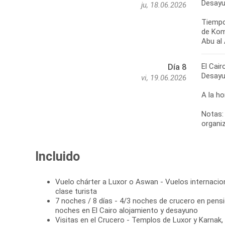
Desayu
ju, 18.06.2026
Tiempo
de Kom 
Abu al 
El Cair
Día 8
Desayu
vi, 19.06.2026
A la ho
Notas: 
organiz
Incluido
Vuelo chárter a Luxor o Aswan - Vuelos internaci
clase turista
7 noches / 8 días - 4/3 noches de crucero en pens
noches en El Cairo alojamiento y desayuno
Visitas en el Crucero - Templos de Luxor y Karnak,