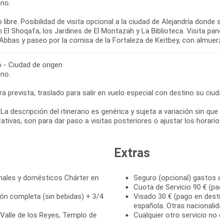
no.
 libre. Posibilidad de visita opcional a la ciudad de Alejandría do
El Shoqafa, los Jardines de El Montazah y La Biblioteca. Visita pan
Abbas y paseo por la cornisa de la Fortaleza de Keitbey, con almuer
o - Ciudad de origen
no.
ra prevista, traslado para salir en vuelo especial con destino su ciuda
La descripción del itinerario es genérica y sujeta a variación sin q
ativas, son para dar paso a visitas posteriores o ajustar los horar
Extras
onales y domésticos Chárter en
Seguro (opcional) gastos 
Cuota de Servicio 90 € (pa
ión completa (sin bebidas) + 3/4
Visado 30 € (pago en desti
española. Otras nacionali
 Valle de los Reyes, Templo de
Cualquier otro servicio no 