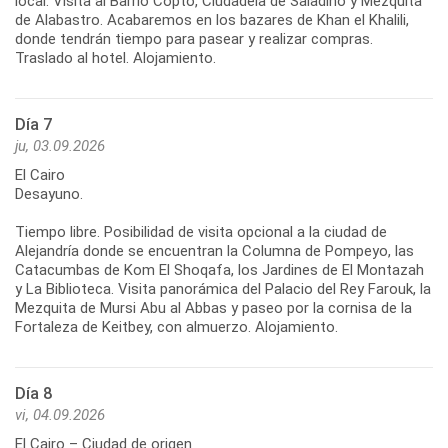
local. Visita al Barrio Copto, Ciudadela de Saladino y Mezquita
de Alabastro. Acabaremos en los bazares de Khan el Khalili,
donde tendrán tiempo para pasear y realizar compras.
Traslado al hotel. Alojamiento.
Día 7
ju, 03.09.2026
El Cairo
Desayuno.
Tiempo libre. Posibilidad de visita opcional a la ciudad de
Alejandría donde se encuentran la Columna de Pompeyo, las
Catacumbas de Kom El Shoqafa, los Jardines de El Montazah
y La Biblioteca. Visita panorámica del Palacio del Rey Farouk, la
Mezquita de Mursi Abu al Abbas y paseo por la cornisa de la
Fortaleza de Keitbey, con almuerzo. Alojamiento.
Día 8
vi, 04.09.2026
El Cairo – Ciudad de origen