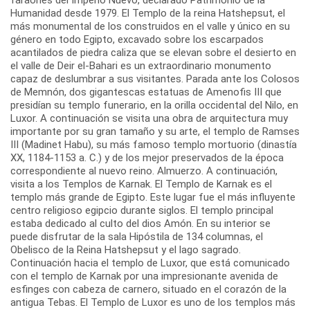
Humanidad desde 1979. El Templo de la reina Hatshepsut, el
más monumental de los construidos en el valle y único en su
género en todo Egipto, excavado sobre los escarpados
acantilados de piedra caliza que se elevan sobre el desierto en
el valle de Deir el-Bahari es un extraordinario monumento
capaz de deslumbrar a sus visitantes. Parada ante los Colosos
de Memnón, dos gigantescas estatuas de Amenofis III que
presidían su templo funerario, en la orilla occidental del Nilo, en
Luxor. A continuación se visita una obra de arquitectura muy
importante por su gran tamaño y su arte, el templo de Ramses
III (Madinet Habu), su más famoso templo mortuorio (dinastía
XX, 1184-1153 a. C.) y de los mejor preservados de la época
correspondiente al nuevo reino. Almuerzo. A continuación,
visita a los Templos de Karnak. El Templo de Karnak es el
templo más grande de Egipto. Este lugar fue el más influyente
centro religioso egipcio durante siglos. El templo principal
estaba dedicado al culto del dios Amón. En su interior se
puede disfrutar de la sala Hipóstila de 134 columnas, el
Obelisco de la Reina Hatshepsut y el lago sagrado.
Continuación hacia el templo de Luxor, que está comunicado
con el templo de Karnak por una impresionante avenida de
esfinges con cabeza de carnero, situado en el corazón de la
antigua Tebas. El Templo de Luxor es uno de los templos más