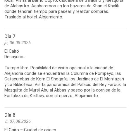
local. Visita al Barrio Copto, Ciudadela de Saladino y Mezquita
de Alabastro. Acabaremos en los bazares de Khan el Khalili,
donde tendrán tiempo para pasear y realizar compras.
Traslado al hotel. Alojamiento.
Día 7
ju, 06.08.2026
El Cairo
Desayuno.
Tiempo libre. Posibilidad de visita opcional a la ciudad de
Alejandría donde se encuentran la Columna de Pompeyo, las
Catacumbas de Kom El Shoqafa, los Jardines de El Montazah
y La Biblioteca. Visita panorámica del Palacio del Rey Farouk, la
Mezquita de Mursi Abu al Abbas y paseo por la cornisa de la
Fortaleza de Keitbey, con almuerzo. Alojamiento.
Día 8
vi, 07.08.2026
El Cairo – Ciudad de origen