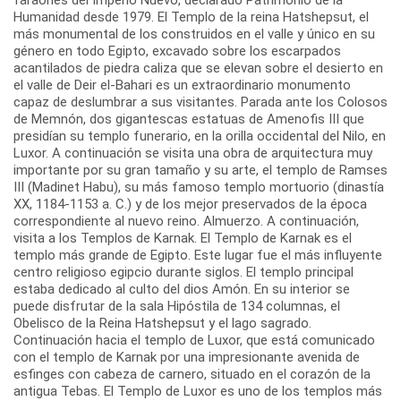
Humanidad desde 1979. El Templo de la reina Hatshepsut, el
más monumental de los construidos en el valle y único en su
género en todo Egipto, excavado sobre los escarpados
acantilados de piedra caliza que se elevan sobre el desierto en
el valle de Deir el-Bahari es un extraordinario monumento
capaz de deslumbrar a sus visitantes. Parada ante los Colosos
de Memnón, dos gigantescas estatuas de Amenofis III que
presidían su templo funerario, en la orilla occidental del Nilo, en
Luxor. A continuación se visita una obra de arquitectura muy
importante por su gran tamaño y su arte, el templo de Ramses
III (Madinet Habu), su más famoso templo mortuorio (dinastía
XX, 1184-1153 a. C.) y de los mejor preservados de la época
correspondiente al nuevo reino. Almuerzo. A continuación,
visita a los Templos de Karnak. El Templo de Karnak es el
templo más grande de Egipto. Este lugar fue el más influyente
centro religioso egipcio durante siglos. El templo principal
estaba dedicado al culto del dios Amón. En su interior se
puede disfrutar de la sala Hipóstila de 134 columnas, el
Obelisco de la Reina Hatshepsut y el lago sagrado.
Continuación hacia el templo de Luxor, que está comunicado
con el templo de Karnak por una impresionante avenida de
esfinges con cabeza de carnero, situado en el corazón de la
antigua Tebas. El Templo de Luxor es uno de los templos más