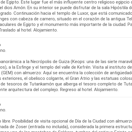
de Egipto. Este lugar fue el más influyente centro religioso egipcio 
el dios Amón. En su interior se puede disfrutar de la sala Hipóstila
agrado. Continuación hacia el templo de Luxor, que está comunicad
inges con cabeza de carnero, situado en el corazón de la antigua T
culares de Egipto y el monumento más importante de la ciudad. Pase
Traslado al hotel. Alojamiento.
o
no.
panorámica a la Necrópolis de Guiza (Keops: una de las siete marav
os), a la Esfinge y el templo del valle de Kefrén. Visita al instituto d
o (GEM) con almuerzo: Aquí se encuentra la colección de antigüed
s exteriores, el obelisco colgante, el Gran Atrio y las estatuas colosal
a de tesoros de Tutankamón que alberga el tesoro completo de Tut
te arquitectura del complejo. Regreso al hotel. Alojamiento.
o
no.
libre. Posibilidad de visita opcional de Día de la Ciudad con almue
nada de Zoser (entrada no incluida), considerada la primera estruc