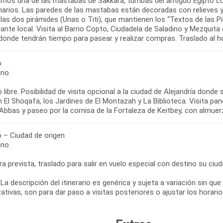
remos una de las mastabas de Sakkara, tumbas del antiguo Egipto c
arios. Las paredes de las mastabas están decoradas con relieves y p
las dos pirámides (Unas o Titi), que mantienen los “Textos de las P
ante local. Visita al Barrio Copto, Ciudadela de Saladino y Mezqui
, donde tendrán tiempo para pasear y realizar compras. Traslado al h
o
no.
 libre. Posibilidad de visita opcional a la ciudad de Alejandría do
El Shoqafa, los Jardines de El Montazah y La Biblioteca. Visita pan
Abbas y paseo por la cornisa de la Fortaleza de Keitbey, con almuer
o – Ciudad de origen
no.
ra prevista, traslado para salir en vuelo especial con destino su ciuda
La descripción del itinerario es genérica y sujeta a variación sin q
ativas, son para dar paso a visitas posteriores o ajustar los horar