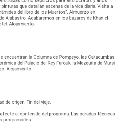
onstruidas como sepulcros para aristócratas y altos
inturas que detallan escenas de la vida diaria. Visita a
irámides del libro de los Muertos”. Almuerzo en
ta de Alabastro. Acabaremos en los bazares de Khan el
otel. Alojamiento.
nde se encuentran la Columna de Pompeyo, las Catacumbas
orámica del Palacio del Rey Farouk, la Mezquita de Mursi
zo. Alojamiento.
d de origen. Fin del viaje.
ue afecte al contenido del programa. Las paradas técnicas
ios programados.