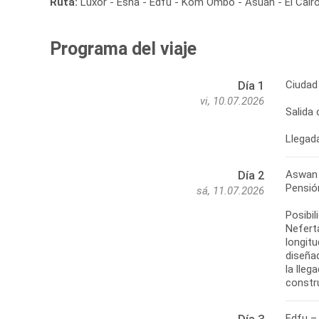
Ruta:
Luxor - Esna - Edfu - Kom Ombo - Asuán - El Cair
Programa del viaje
Ciudad
Día 1
vi, 10.07.2026
Salida
Llegada
Aswan
Día 2
Pensió
sá, 11.07.2026
Posibi
Neferta
longit
diseñad
la lleg
constr
Edfu –