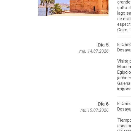
grande 
culto d
lago s
de esf
especta
Cairo. 
El Cair
Día 5
Desayu
ma, 14.07.2026
Visita 
Micerin
Egipci
jardine
Galerí
imponen
El Cair
Día 6
Desayu
mi, 15.07.2026
Tiempo 
escalo