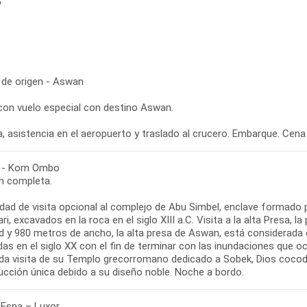
o
 de origen - Aswan
 con vuelo especial con destino Aswan.
, asistencia en el aeropuerto y traslado al crucero. Embarque. Cena
 - Kom Ombo
n completa.
lidad de visita opcional al complejo de Abu Simbel, enclave formad
ri, excavados en la roca en el siglo XIII a.C. Visita a la alta Presa
ud y 980 metros de ancho, la alta presa de Aswan, está considera
as en el siglo XX con el fin de terminar con las inundaciones que o
ada visita de su Templo grecorromano dedicado a Sobek, Dios cocodri
ucción única debido a su diseño noble. Noche a bordo.
 Esna – Luxor