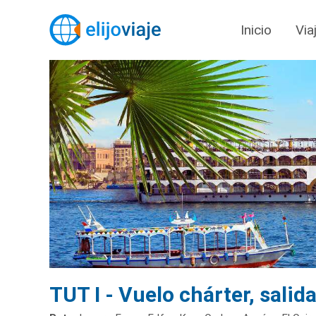
Inicio
Via
TUT I - Vuelo chárter, salid