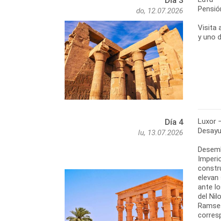
Día 3
Pensió
do, 12.07.2026
Visita
y uno 
Luxor –
Día 4
Desayu
lu, 13.07.2026
Desemb
Imperi
constru
elevan 
ante l
del Nil
Ramses
corres