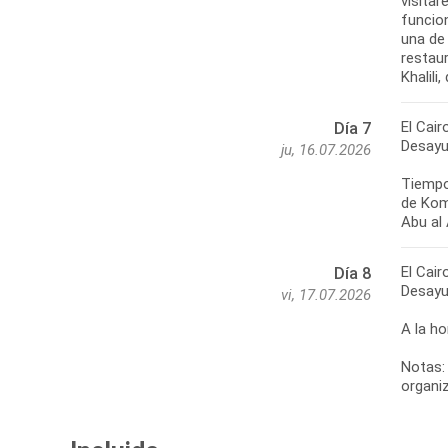
visita
funcion
una de 
restaur
Khalili
El Cair
Día 7
Desayu
ju, 16.07.2026
Tiempo
de Kom 
Abu al 
El Cair
Día 8
Desayu
vi, 17.07.2026
A la ho
Notas: 
organiz