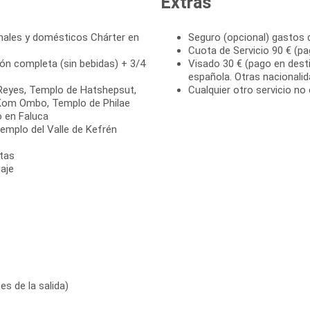
Extras
onales y domésticos Chárter en
Seguro (opcional) gastos 
Cuota de Servicio 90 € (pa
ión completa (sin bebidas) + 3/4
Visado 30 € (pago en desti
española. Otras nacionali
 Reyes, Templo de Hatshepsut,
Cualquier otro servicio no 
Kom Ombo, Templo de Philae
o en Faluca
 Templo del Valle de Kefrén
itas
aje
s de la salida)