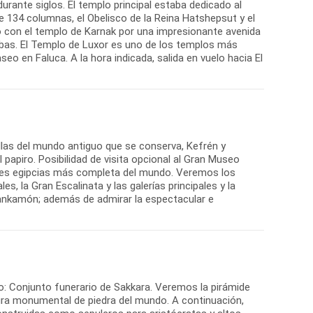
durante siglos. El templo principal estaba dedicado al
 de 134 columnas, el Obelisco de la Reina Hatshepsut y el
o con el templo de Karnak por una impresionante avenida
ebas. El Templo de Luxor es uno de los templos más
o en Faluca. A la hora indicada, salida en vuelo hacia El
illas del mundo antiguo que se conserva, Kefrén y
el papiro. Posibilidad de visita opcional al Gran Museo
ades egipcias más completa del mundo. Veremos los
es, la Gran Escalinata y las galerías principales y la
ankamón; además de admirar la espectacular e
rzo: Conjunto funerario de Sakkara. Veremos la pirámide
tura monumental de piedra del mundo. A continuación,