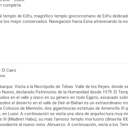
n completa.
 al templo de Edfu, magnífico templo grecorromano de Edfu dedicad
de los mejor conservados. Navegación hacia Esna atravesando la es
 El Cairo
no.
arque. Visita a la Necrópolis de Tebas: Valle de los Reyes, donde 
o Nuevo, declarado Patrimonio de la Humanidad desde 1979. El Temp
idos en el valle y único en su género en todo Egipto, excavado sob
sobre el desierto en el valle de Deir el-Bahari es un extraordinari
os Colosos de Memnón, dos gigantescas estatuas de Amenofis III que 
o, en Luxor. A continuación se visita una obra de arquitectura muy 
 III (Madinet Habu), su más famoso templo mortuorio (dinastía XX, 
pondiente al nuevo reino. Almuerzo. A continuación, visita a los Te