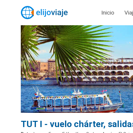
Inicio
Via
TUT I - vuelo chárter, salid