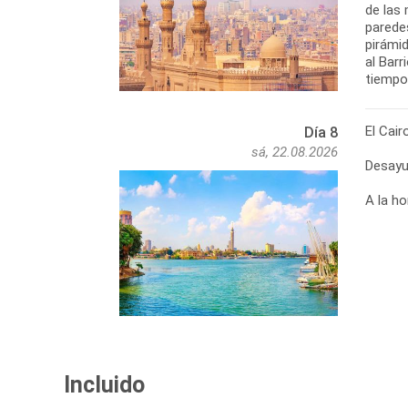
de las
paredes
pirámid
al Barr
tiempo 
El Cair
Día 8
sá, 22.08.2026
Desayu
A la ho
Incluido