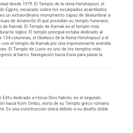
dad desde 1979. El Templo de la reina Hatshepsut, el
odo Egipto, excavado sobre los escarpados acantilados
hari es un extraordinario monumento capaz de deslumbrar a
uas de Amenofis III que presidían su templo funerario,
plos de Karnak. El Templo de Karnak es el templo más
durante siglos. El templo principal estaba dedicado al
 de 134 columnas, el Obelisco de la Reina Hatshepsut y el
o con el templo de Karnak por una impresionante avenida
ebas. El Templo de Luxor es uno de los templos más
greso al barco. Navegación hacia Esna para pasar la
de Edfu dedicado a Horus Dios halcón, es el segundo
ión hacia Kom Ombo, visita de su Templo greco romano
te. Es una construcción única debido a su diseño doble.