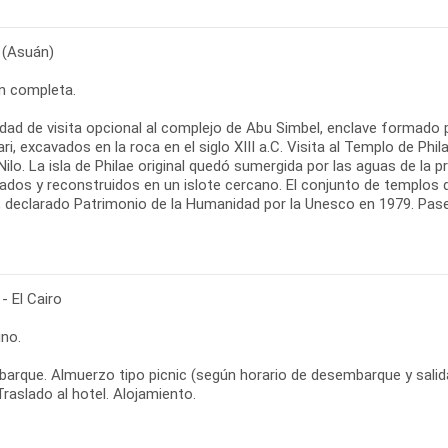
(Asuán)
n completa.
lidad de visita opcional al complejo de Abu Simbel, enclave formad
ri, excavados en la roca en el siglo XIII a.C. Visita al Templo de Phi
 Nilo. La isla de Philae original quedó sumergida por las aguas de 
ados y reconstruidos en un islote cercano. El conjunto de templos d
 declarado Patrimonio de la Humanidad por la Unesco en 1979. Pase
- El Cairo
no.
rque. Almuerzo tipo picnic (según horario de desembarque y salida de
Traslado al hotel. Alojamiento.