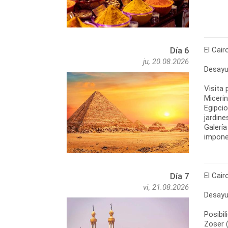
El Cair
Día 6
ju, 20.08.2026
Desayu
Visita 
Micerin
Egipci
jardine
Galerí
imponen
El Cair
Día 7
vi, 21.08.2026
Desayu
Posibil
Zoser 