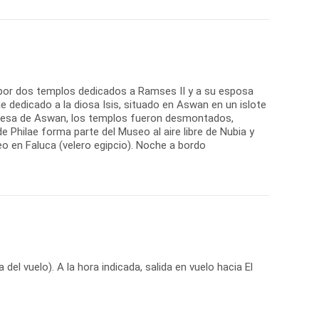
o por dos templos dedicados a Ramses II y a su esposa
lae dedicado a la diosa Isis, situado en Aswan en un islote
la presa de Aswan, los templos fueron desmontados,
e Philae forma parte del Museo al aire libre de Nubia y
o en Faluca (velero egipcio). Noche a bordo
l vuelo). A la hora indicada, salida en vuelo hacia El