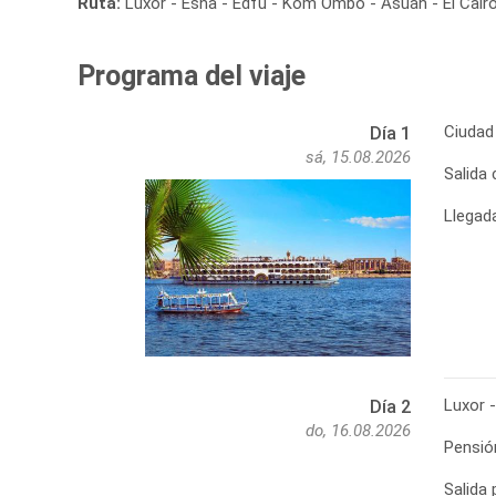
Ruta:
Luxor - Esna - Edfu - Kom Ombo - Asuán - El Cair
Programa del viaje
Ciudad 
Día 1
sá, 15.08.2026
Salida 
Llegada
Luxor 
Día 2
do, 16.08.2026
Pensió
Salida 