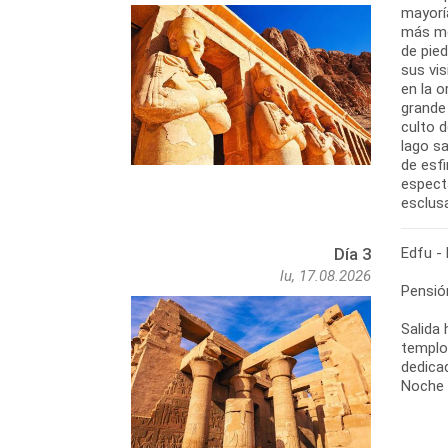
mayorí
más mo
de pied
sus vi
en la o
grande 
culto d
lago s
de esf
espect
esclus
Edfu 
Día 3
lu, 17.08.2026
Pensió
Salida 
templo
dedicad
Noche 