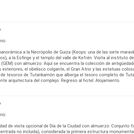
o
no.
panorámica a la Necrópolis de Guiza (Keops: una de las siete marav
os), a la Esfinge y el templo del valle de Kefrén. Visita al instituto d
o (GEM) con almuerzo: Aquí se encuentra la colección de antigüed
s exteriores, el obelisco colgante, el Gran Atrio y las estatuas colosal
a de tesoros de Tutankamón que alberga el tesoro completo de Tut
te arquitectura del complejo. Regreso al hotel. Alojamiento.
o
no.
idad de visita opcional de Día de la Ciudad con almuerzo: Conjunto
(entrada no incluida), considerada la primera estructura monumental