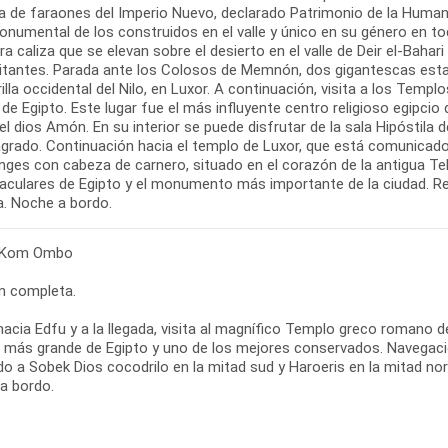
a de faraones del Imperio Nuevo, declarado Patrimonio de la Humani
numental de los construidos en el valle y único en su género en t
ra caliza que se elevan sobre el desierto en el valle de Deir el-Ba
sitantes. Parada ante los Colosos de Memnón, dos gigantescas estat
rilla occidental del Nilo, en Luxor. A continuación, visita a los Tem
de Egipto. Este lugar fue el más influyente centro religioso egipcio 
el dios Amón. En su interior se puede disfrutar de la sala Hipóstila
agrado. Continuación hacia el templo de Luxor, que está comunicad
inges con cabeza de carnero, situado en el corazón de la antigua T
aculares de Egipto y el monumento más importante de la ciudad. Re
a. Noche a bordo.
- Kom Ombo
n completa.
hacia Edfu y a la llegada, visita al magnífico Templo greco romano 
 más grande de Egipto y uno de los mejores conservados. Navegac
o a Sobek Dios cocodrilo en la mitad sud y Haroeris en la mitad nor
a bordo.