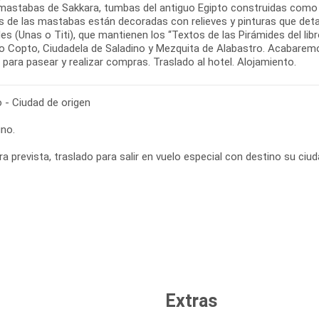
 mastabas de Sakkara, tumbas del antiguo Egipto construidas como s
 de las mastabas están decoradas con relieves y pinturas que detall
es (Unas o Titi), que mantienen los “Textos de las Pirámides del lib
io Copto, Ciudadela de Saladino y Mezquita de Alabastro. Acabaremo
para pasear y realizar compras. Traslado al hotel. Alojamiento.
o - Ciudad de origen
no.
ra prevista, traslado para salir en vuelo especial con destino su ciuda
Extras