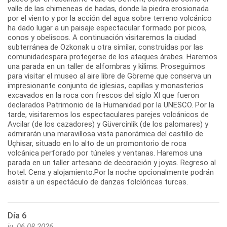
valle de las chimeneas de hadas, donde la piedra erosionada
por el viento y por la acción del agua sobre terreno volcánico
ha dado lugar a un paisaje espectacular formado por picos,
conos y obeliscos. A continuación visitaremos la ciudad
subterránea de Ozkonak u otra similar, construidas por las
comunidadespara protegerse de los ataques árabes. Haremos
una parada en un taller de alfombras y kilims. Proseguimos
para visitar el museo al aire libre de Göreme que conserva un
impresionante conjunto de iglesias, capillas y monasterios
excavados en la roca con frescos del siglo XI que fueron
declarados Patrimonio de la Humanidad por la UNESCO. Por la
tarde, visitaremos los espectaculares parejes volcánicos de
Avcilar (de los cazadores) y Güvercinlik (de los palomares) y
admirarán una maravillosa vista panorámica del castillo de
Uçhisar, situado en lo alto de un promontorio de roca
volcánica perforado por túneles y ventanas. Haremos una
parada en un taller artesano de decoración y joyas. Regreso al
hotel. Cena y alojamiento.Por la noche opcionalmente podrán
asistir a un espectáculo de danzas folclóricas turcas.
Día 6
ju, 06.08.2026