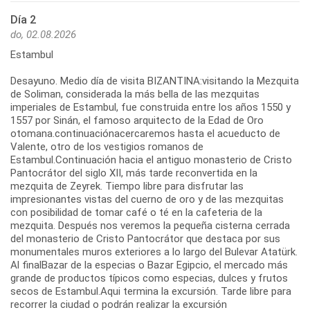
Día 2
do, 02.08.2026
Estambul
Desayuno. Medio día de visita BIZANTINA:visitando la Mezquita
de Soliman, considerada la más bella de las mezquitas
imperiales de Estambul, fue construida entre los años 1550 y
1557 por Sinán, el famoso arquitecto de la Edad de Oro
otomana.continuaciónacercaremos hasta el acueducto de
Valente, otro de los vestigios romanos de
Estambul.Continuación hacia el antiguo monasterio de Cristo
Pantocrátor del siglo XII, más tarde reconvertida en la
mezquita de Zeyrek. Tiempo libre para disfrutar las
impresionantes vistas del cuerno de oro y de las mezquitas
con posibilidad de tomar café o té en la cafeteria de la
mezquita. Después nos veremos la pequeña cisterna cerrada
del monasterio de Cristo Pantocrátor que destaca por sus
monumentales muros exteriores a lo largo del Bulevar Atatürk.
Al finalBazar de la especias o Bazar Egipcio, el mercado más
grande de productos típicos como especias, dulces y frutos
secos de Estambul.Aqui termina la excursión. Tarde libre para
recorrer la ciudad o podrán realizar la excursión