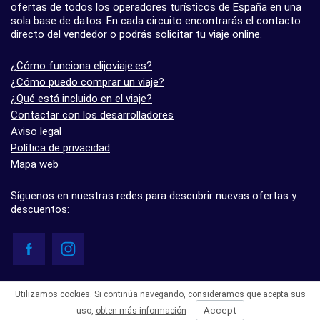
ofertas de todos los operadores turísticos de España en una
sola base de datos. En cada circuito encontrarás el contacto
directo del vendedor o podrás solicitar tu viaje online.
¿Cómo funciona elijoviaje.es?
¿Cómo puedo comprar un viaje?
¿Qué está incluido en el viaje?
Contactar con los desarrolladores
Aviso legal
Política de privacidad
Mapa web
Síguenos en nuestras redes para descubrir nuevas ofertas y
descuentos:
© elijoviaje.es – Plataforma de búsqueda de viajes organizados, 2026
Utilizamos cookies. Si continúa navegando, consideramos que acepta sus
- 5.0 basado en 7 opiniones
Accept
uso,
obten más información