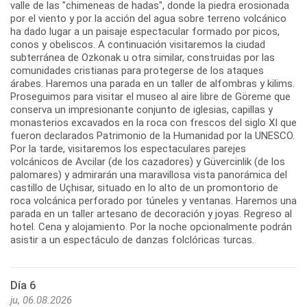
valle de las "chimeneas de hadas", donde la piedra erosionada
por el viento y por la acción del agua sobre terreno volcánico
ha dado lugar a un paisaje espectacular formado por picos,
conos y obeliscos. A continuación visitaremos la ciudad
subterránea de Ozkonak u otra similar, construidas por las
comunidades cristianas para protegerse de los ataques
árabes. Haremos una parada en un taller de alfombras y kilims.
Proseguimos para visitar el museo al aire libre de Göreme que
conserva un impresionante conjunto de iglesias, capillas y
monasterios excavados en la roca con frescos del siglo XI que
fueron declarados Patrimonio de la Humanidad por la UNESCO.
Por la tarde, visitaremos los espectaculares parejes
volcánicos de Avcilar (de los cazadores) y Güvercinlik (de los
palomares) y admirarán una maravillosa vista panorámica del
castillo de Uçhisar, situado en lo alto de un promontorio de
roca volcánica perforado por túneles y ventanas. Haremos una
parada en un taller artesano de decoración y joyas. Regreso al
hotel. Cena y alojamiento. Por la noche opcionalmente podrán
asistir a un espectáculo de danzas folclóricas turcas.
Día 6
ju, 06.08.2026