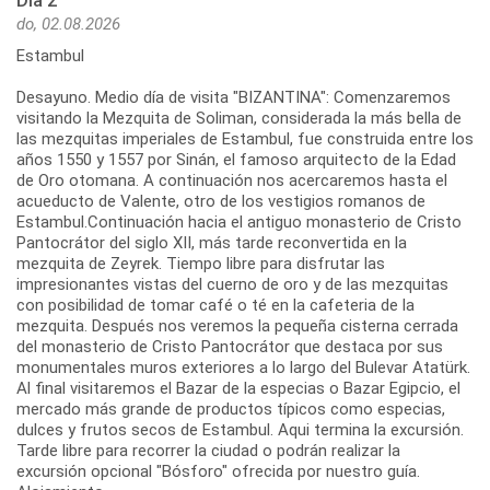
Día 2
do, 02.08.2026
Estambul
Desayuno. Medio día de visita "BIZANTINA": Comenzaremos
visitando la Mezquita de Soliman, considerada la más bella de
las mezquitas imperiales de Estambul, fue construida entre los
años 1550 y 1557 por Sinán, el famoso arquitecto de la Edad
de Oro otomana. A continuación nos acercaremos hasta el
acueducto de Valente, otro de los vestigios romanos de
Estambul.Continuación hacia el antiguo monasterio de Cristo
Pantocrátor del siglo XII, más tarde reconvertida en la
mezquita de Zeyrek. Tiempo libre para disfrutar las
impresionantes vistas del cuerno de oro y de las mezquitas
con posibilidad de tomar café o té en la cafeteria de la
mezquita. Después nos veremos la pequeña cisterna cerrada
del monasterio de Cristo Pantocrátor que destaca por sus
monumentales muros exteriores a lo largo del Bulevar Atatürk.
Al final visitaremos el Bazar de la especias o Bazar Egipcio, el
mercado más grande de productos típicos como especias,
dulces y frutos secos de Estambul. Aqui termina la excursión.
Tarde libre para recorrer la ciudad o podrán realizar la
excursión opcional "Bósforo" ofrecida por nuestro guía.