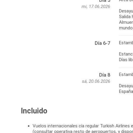
Día 5
mi, 17.06.2026
Desayu
Salida 
Almuer
mundo.
Estamb
Día 6-7
Estanc
Días li
Estamb
Día 8
sá, 20.06.2026
Desayun
España
Incluido
Vuelos internacionales cía regular Turkish Airlines e
(consultar operativa resto de aeropuertos, y dispon