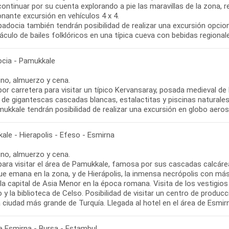
ontinuar por su cuenta explorando a pie las maravillas de la zona, re
nante excursión en vehículos 4 x 4.
adocia también tendrán posibilidad de realizar una excursión opcion
culo de bailes folklóricos en una típica cueva con bebidas regionale
cia - Pamukkale
no, almuerzo y cena.
por carretera para visitar un típico Kervansaray, posada medieval de
 de gigantescas cascadas blancas, estalactitas y piscinas naturale
mukkale tendrán posibilidad de realizar una excursión en globo aer
ale - Hierapolis - Efeso - Esmirna
no, almuerzo y cena.
 para visitar el área de Pamukkale, famosa por sus cascadas calcáre
ue emana en la zona, y de Hierápolis, la inmensa necrópolis con má
la capital de Asia Menor en la época romana. Visita de los vestigio
 y la biblioteca de Celso. Posibilidad de visitar un centro de producc
 ciudad más grande de Turquía. Llegada al hotel en el área de Esmir
e Esmirna - Bursa - Estambul