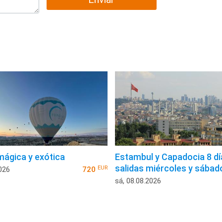
mágica y exótica
Estambul y Capadocia 8 dí
salidas miércoles y sábad
EUR
026
720
sá, 08.08.2026