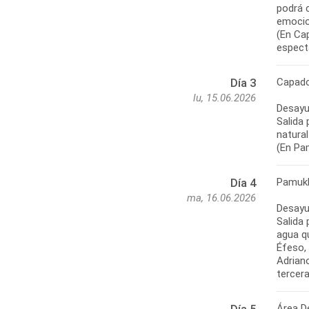
podrá c
emocio
(En Cap
espectá
Capado
Día 3
lu, 15.06.2026
Desayu
Salida 
natural
(En Pa
Pamukk
Día 4
ma, 16.06.2026
Desayu
Salida
agua q
Éfeso, 
Adriano
tercera
Área D