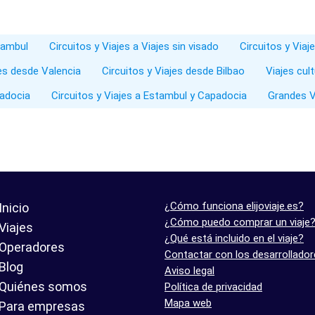
stambul
Circuitos y Viajes a Viajes sin visado
Circuitos y Via
jes desde Valencia
Circuitos y Viajes desde Bilbao
Viajes cul
padocia
Circuitos y Viajes a Estambul y Capadocia
Grandes V
¿Cómo funciona elijoviaje.es?
Inicio
¿Cómo puedo comprar un viaje
Viajes
¿Qué está incluido en el viaje?
Operadores
Contactar con los desarrollado
Blog
Aviso legal
Quiénes somos
Política de privacidad
Mapa web
Para empresas