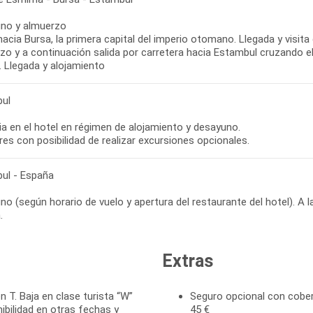
no y almuerzo
hacia Bursa, la primera capital del imperio otomano. Llegada y visit
zo y a continuación salida por carretera hacia Estambul cruzando e
 Llegada y alojamiento
ul
ia en el hotel en régimen de alojamiento y desayuno.
bres con posibilidad de realizar excursiones opcionales.
ul - España
o (según horario de vuelo y apertura del restaurante del hotel). A l
.
Extras
n T. Baja en clase turista “W”
Seguro opcional con cober
ibilidad en otras fechas y
45 €