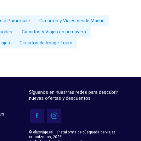
jes a Pamukkale
Circuitos y Viajes desde Madrid
turales
Circuitos y Viajes en primavera
iajes
Circuitos de Image Tours
Síguenos en nuestras redes para descubrir
nuevas ofertas y descuentos:
?
res
© elijoviaje.es – Plataforma de búsqueda de viajes
organizados, 2026