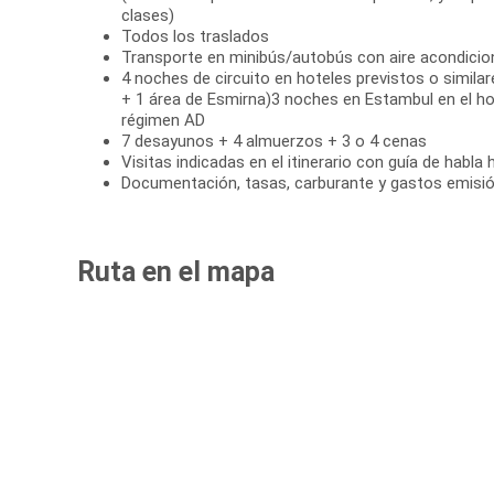
clases)
Todos los traslados
Transporte en minibús/autobús con aire acondici
4 noches de circuito en hoteles previstos o simil
+ 1 área de Esmirna)3 noches en Estambul en el ho
régimen AD
7 desayunos + 4 almuerzos + 3 o 4 cenas
Visitas indicadas en el itinerario con guía de habla
Documentación, tasas, carburante y gastos emisión
Ruta en el mapa