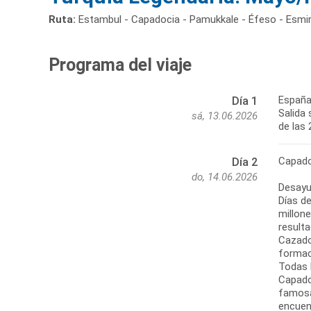
Ruta:
Estambul - Capadocia - Pamukkale - Éfeso - Esmir
Programa del viaje
España
Día 1
Salida 
sá, 13.06.2026
Capado
Día 2
do, 14.06.2026
Desayu
Días d
millone
resulta
Cazado
formac
Todas 
Capadoc
famosa
encuent