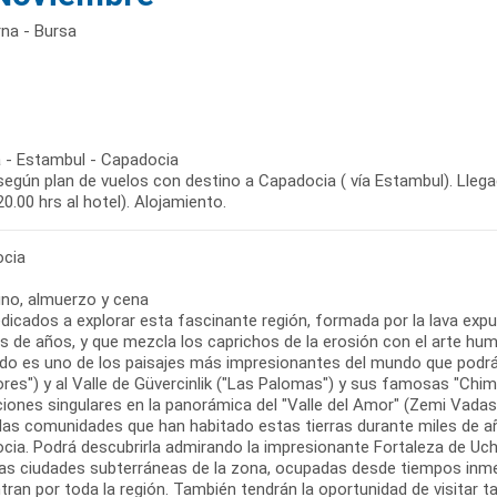
na - Bursa
 - Estambul - Capadocia
según plan de vuelos con destino a Capadocia ( vía Estambul). Llegad
cia
no, almuerzo y cena
edicados a explorar esta fascinante región, formada por la lava exp
s de años, y que mezcla los caprichos de la erosión con el arte huma
do es uno de los paisajes más impresionantes del mundo que podrá di
res") y al Valle de Güvercinlik ("Las Palomas") y sus famosas "Chi
iones singulares en la panorámica del "Valle del Amor" (Zemi Vadas
las comunidades que han habitado estas tierras durante miles de añ
ia. Podrá descubrirla admirando la impresionante Fortaleza de Uchis
s ciudades subterráneas de la zona, ocupadas desde tiempos inmemo
ran por toda la región. También tendrán la oportunidad de visitar ta