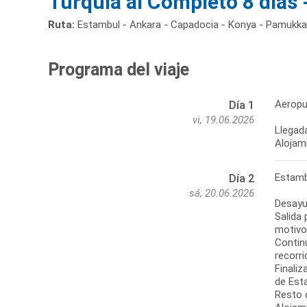
Turquía al Completo 8 días 
Ruta:
Estambul - Ankara - Capadocia - Konya - Pamukkal
Programa del viaje
Aeropu
Día 1
vi, 19.06.2026
Llegada
Alojam
Estamb
Día 2
sá, 20.06.2026
Desayu
Salida
motivos
Contin
recorr
Finali
de Est
Resto d