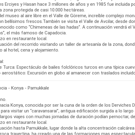
s Erciyes y Hasan hace 3 millones de años y en 1985 fue incluida po
a zona protegida de casi 10.000 hectáreas.
del museo al aire libre en el Valle de Göreme, increíble complejo mo
on bellísimos frescos.También se visita el Valle de Avcilar, desde 
nocido como “Chimeneas de las hadas”. A continuación vendrá el Va
s”, el más famoso de Capadocia.
zo en restaurante local.
ación del recorrido visitando un taller de artesanía de la zona, do
 al hotel, cena y alojamiento.
l:
 Turca: Espectáculo de bailes folclóricos turcos en una típica cueva
o aerostático: Excursión en globo al amanecer con traslados incluid
cia - Konya - Pamukkale
no.
hacia Konya, conocida por ser la cuna de la orden de los Derviches 
para visitar un “caravansarai”, antigua edificación surgida a lo lar
 largos viajes con muchas jornadas de duración podían pernoctar, d
zo en restaurante local.
uación hasta Pamukkale, lugar donde la alta concentración calcáre
 roca travertina, ha creado una de las formaciones mas espectacul