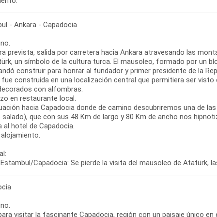
iento.
ul - Ankara - Capadocia
no.
ra prevista, salida por carretera hacia Ankara atravesando las mont
türk, un símbolo de la cultura turca. El mausoleo, formado por un 
ndó construir para honrar al fundador y primer presidente de la Repú
fue construida en una localización central que permitiera ser vist
decorados con alfombras.
zo en restaurante local.
uación hacia Capadocia donde de camino descubriremos una de las jo
o salado), que con sus 48 Km de largo y 80 Km de ancho nos hipnoti
 al hotel de Capadocia.
 alojamiento.
l:
Estambul/Capadocia: Se pierde la visita del mausoleo de Atatürk, las
cia
no.
para visitar la fascinante Capadocia, región con un paisaje único en