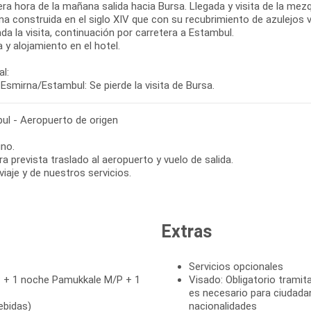
ra hora de la mañana salida hacia Bursa. Llegada y visita de la mezq
a construida en el siglo XIV que con su recubrimiento de azulejos 
ada la visita, continuación por carretera a Estambul.
 y alojamiento en el hotel.
l:
Esmirna/Estambul: Se pierde la visita de Bursa.
ul - Aeropuerto de origen
no.
ra prevista traslado al aeropuerto y vuelo de salida.
 viaje y de nuestros servicios.
Extras
Servicios opcionales
 + 1 noche Pamukkale M/P + 1
Visado: Obligatorio tramita
es necesario para ciudada
ebidas)
nacionalidades