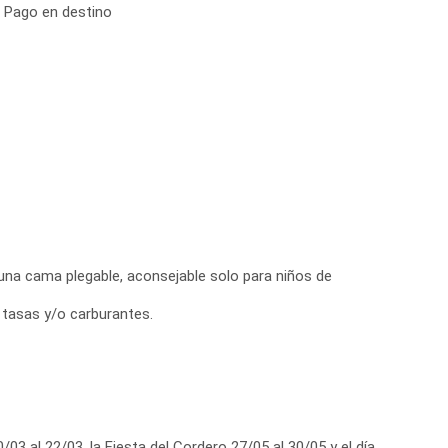
: Pago en destino
 una cama plegable, aconsejable solo para niños de
, tasas y/o carburantes.
03 al 22/03, la Fiesta del Cordero 27/05 al 30/05 y el día