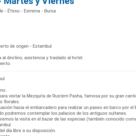
- Martes y Viernes
e - Éfeso - Esmirna - Bursa
erto de origen - Estambul
 al destino, asistencia y traslado al hotel.
iento.
ul
no.
 para visitar la Mezquita de Rustem Pasha, famosa por su gran cant
 florales.
uación hacia el embarcadero para realizar un paseo en barco por el 
ido podremos contemplar los palacios de los antiguos sultanes.
zaremos la visita en el bazar de las especias (también conocido com
ambul.
el día libre a su disposición.