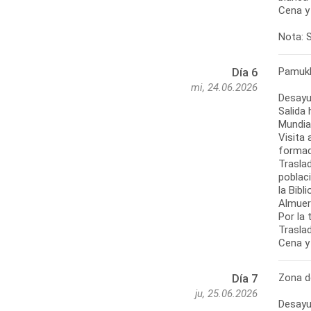
Cena y 
Nota: S
Pamukk
Día 6
mi, 24.06.2026
Desayu
Salida 
Mundia
Visita 
formad
Traslad
poblac
la Bibl
Almuer
Por la 
Traslad
Cena y
Zona d
Día 7
ju, 25.06.2026
Desayu