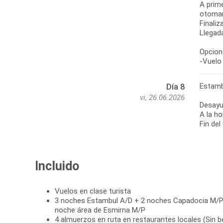
A prime
otoman
Finaliz
Llegada
Opciona
-Vuelo 
Estamb
Día 8
vi, 26.06.2026
Desayu
A la ho
Fin del
Incluido
Vuelos en clase turista
3 noches Estambul A/D + 2 noches Capadocia M/P
noche área de Esmirna M/P
4 almuerzos en ruta en restaurantes locales (Sin b