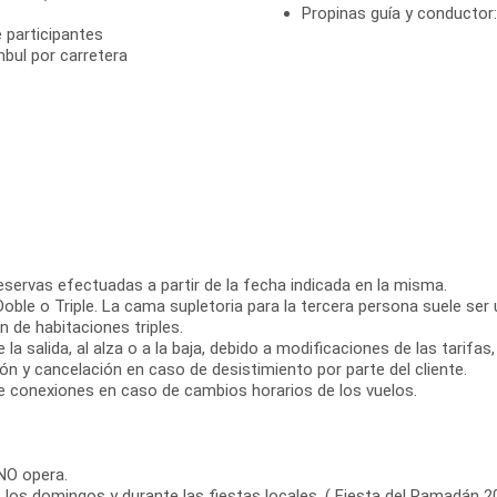
Propinas guía y conductor
 participantes
bul por carretera
reservas efectuadas a partir de la fecha indicada en la misma.
oble o Triple. La cama supletoria para la tercera persona suele ser
 de habitaciones triples.
la salida, al alza o a la baja, debido a modificaciones de las tarifas
n y cancelación en caso de desistimiento por parte del cliente.
e conexiones en caso de cambios horarios de los vuelos.
 NO opera.
los domingos y durante las fiestas locales. ( Fiesta del Ramadán 20/