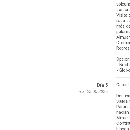
volcane
con un
Visita 
roca c
más co
paloma
Almuer
Continu
Regreso
Opciona
- Noche
- Glob
Capado
Día 5
ma, 23.06.2026
Desayu
Salida 
Parada 
hacían
Almuer
Contin
blanca