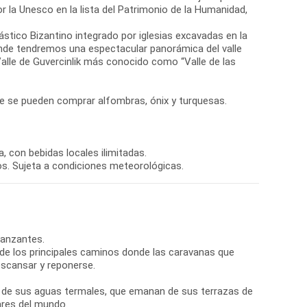
r la Unesco en la lista del Patrimonio de la Humanidad,
nástico Bizantino integrado por iglesias excavadas en la
donde tendremos una espectacular panorámica del valle
lle de Guvercinlik más conocido como “Valle de las
nde se pueden comprar alfombras, ónix y turquesas.
, con bebidas locales ilimitadas.
os. Sujeta a condiciones meteorológicas.
Danzantes.
go de los principales caminos donde las caravanas que
escansar y reponerse.
a de sus aguas termales, que emanan de sus terrazas de
ares del mundo.