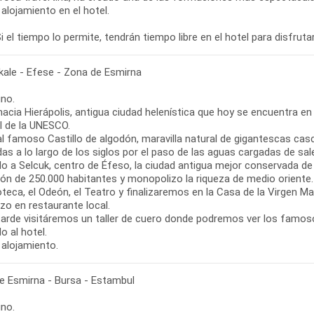
alojamiento en el hotel.
i el tiempo lo permite, tendrán tiempo libre en el hotel para disfrut
ale - Efese - Zona de Esmirna
no.
hacia Hierápolis, antigua ciudad helenística que hoy se encuentra en
l de la UNESCO.
al famoso Castillo de algodón, maravilla natural de gigantescas cas
as a lo largo de los siglos por el paso de las aguas cargadas de sa
o a Selcuk, centro de Éfeso, la ciudad antigua mejor conservada de 
ión de 250.000 habitantes y monopolizo la riqueza de medio orient
ioteca, el Odeón, el Teatro y finalizaremos en la Casa de la Virgen M
zo en restaurante local.
tarde visitáremos un taller de cuero donde podremos ver los famoso
o al hotel.
 alojamiento.
e Esmirna - Bursa - Estambul
no.