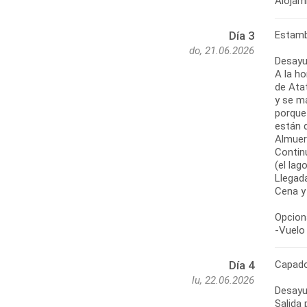
Alojam
Estamb
Día 3
do, 21.06.2026
Desayu
A la ho
de Ata
y se ma
porque 
están 
Almuer
Contin
(el lag
Llegada
Cena y
Opciona
-Vuelo 
Capado
Día 4
lu, 22.06.2026
Desayu
Salida 