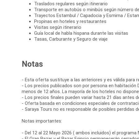
Traslados regulares según itinerario
Transporte en autobús o minibús según número de
Trayectos Estambul / Capadocia y Esmirna / Estam
Propinas en hoteles y restaurantes
Visitas según itinerario
Guía local de habla hispana durante las visitas
Tasas, Carburante y Seguro de viaje
Notas
- Esta oferta sustituye a las anteriores y es válida para 
- Los precios publicados son por persona en habitación D
menos de 12 años. La mayoría de los hoteles no disponen
- Los precios finales pueden variar hasta 21 días antes de 
- Oferta basada en condiciones especiales de contratació
- Saraya Tours no es responsable de posibles perdidas d
Notas importantes:
- Del 12 al 22 Mayo 2026 ( ambos incluidos) el programa
- El Gran Bazar y el Bazar Egipcio permanecerán cerrados 