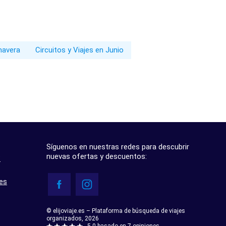
imavera
Circuitos y Viajes en Junio
Síguenos en nuestras redes para descubrir
nuevas ofertas y descuentos:
?
res
© elijoviaje.es – Plataforma de búsqueda de viajes
organizados, 2026