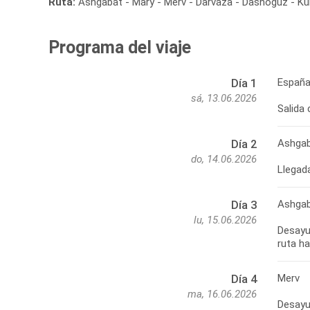
Ruta:
Ashgabat - Mary - Merv - Darvaza - Dashoguz - K
Programa del viaje
España
Día 1
sá, 13.06.2026
Salida
Ashga
Día 2
do, 14.06.2026
Llegada
Ashgab
Día 3
lu, 15.06.2026
Desayu
ruta ha
Merv
Día 4
ma, 16.06.2026
Desayun