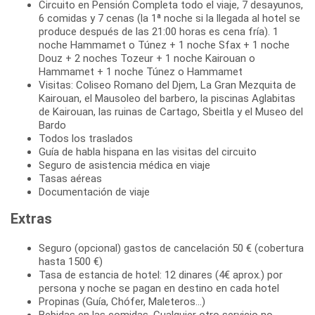
Circuito en Pensión Completa todo el viaje, 7 desayunos,
6 comidas y 7 cenas (la 1ª noche si la llegada al hotel se
produce después de las 21:00 horas es cena fría). 1
noche Hammamet o Túnez + 1 noche Sfax + 1 noche
Douz + 2 noches Tozeur + 1 noche Kairouan o
Hammamet + 1 noche Túnez o Hammamet
Visitas: Coliseo Romano del Djem, La Gran Mezquita de
Kairouan, el Mausoleo del barbero, la piscinas Aglabitas
de Kairouan, las ruinas de Cartago, Sbeitla y el Museo del
Bardo
Todos los traslados
Guía de habla hispana en las visitas del circuito
Seguro de asistencia médica en viaje
Tasas aéreas
Documentación de viaje
Extras
Seguro (opcional) gastos de cancelación 50 € (cobertura
hasta 1500 €)
Tasa de estancia de hotel: 12 dinares (4€ aprox.) por
persona y noche se pagan en destino en cada hotel
Propinas (Guía, Chófer, Maleteros...)
Bebidas en las comidas. Cualquier otro servicio no