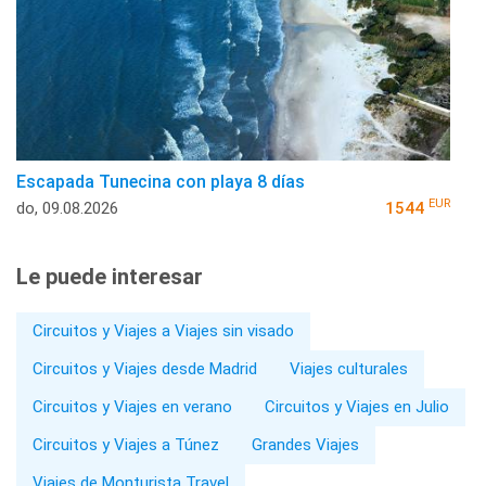
Escapada Tunecina con playa 8 días
EUR
do, 09.08.2026
1544
Le puede interesar
Circuitos y Viajes a Viajes sin visado
Circuitos y Viajes desde Madrid
Viajes culturales
Circuitos y Viajes en verano
Circuitos y Viajes en Julio
Circuitos y Viajes a Túnez
Grandes Viajes
Viajes de Monturista Travel