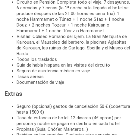
Circuito en Pensión Completa todo el viaje, 7 desayunos,
6 comidas y 7 cenas (la 1ª noche si la llegada al hotel se
produce después de las 21:00 horas es cena fría). 1
noche Hammamet o Túnez + 1 noche Sfax + 1 noche
Douz + 2 noches Tozeur + 1 noche Kairouan o
Hammamet + 1 noche Túnez o Hammamet
Visitas: Coliseo Romano del Djem, La Gran Mezquita de
Kairouan, el Mausoleo del barbero, la piscinas Aglabitas
de Kairouan, las ruinas de Cartago, Sbeitla y el Museo del
Bardo
Todos los traslados
Guía de habla hispana en las visitas del circuito
Seguro de asistencia médica en viaje
Tasas aéreas
Documentación de viaje
Extras
Seguro (opcional) gastos de cancelación 50 € (cobertura
hasta 1500 €)
Tasa de estancia de hotel: 12 dinares (4€ aprox.) por
persona y noche se pagan en destino en cada hotel
Propinas (Guía, Chófer, Maleteros...)
Bebidas en las comidas. Cualquier otro servicio no