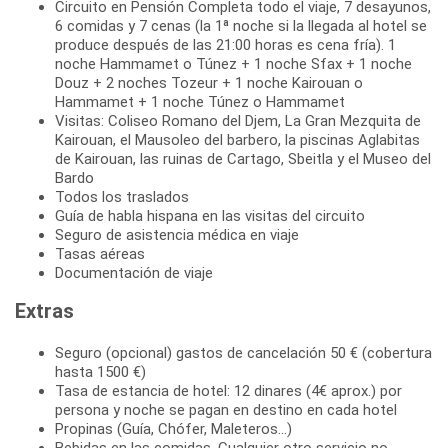
Circuito en Pensión Completa todo el viaje, 7 desayunos,
6 comidas y 7 cenas (la 1ª noche si la llegada al hotel se
produce después de las 21:00 horas es cena fría). 1
noche Hammamet o Túnez + 1 noche Sfax + 1 noche
Douz + 2 noches Tozeur + 1 noche Kairouan o
Hammamet + 1 noche Túnez o Hammamet
Visitas: Coliseo Romano del Djem, La Gran Mezquita de
Kairouan, el Mausoleo del barbero, la piscinas Aglabitas
de Kairouan, las ruinas de Cartago, Sbeitla y el Museo del
Bardo
Todos los traslados
Guía de habla hispana en las visitas del circuito
Seguro de asistencia médica en viaje
Tasas aéreas
Documentación de viaje
Extras
Seguro (opcional) gastos de cancelación 50 € (cobertura
hasta 1500 €)
Tasa de estancia de hotel: 12 dinares (4€ aprox.) por
persona y noche se pagan en destino en cada hotel
Propinas (Guía, Chófer, Maleteros...)
Bebidas en las comidas. Cualquier otro servicio no