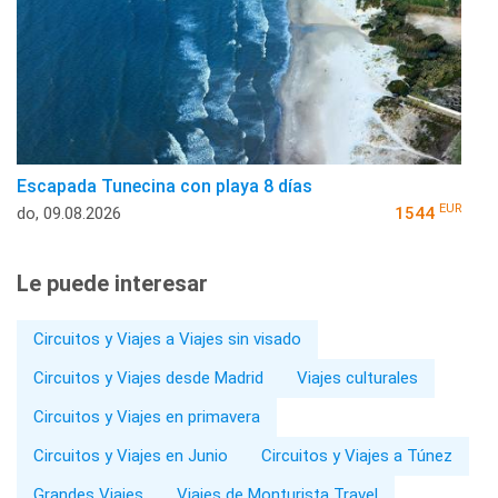
Escapada Tunecina con playa 8 días
EUR
do, 09.08.2026
1544
Le puede interesar
Circuitos y Viajes a Viajes sin visado
Circuitos y Viajes desde Madrid
Viajes culturales
Circuitos y Viajes en primavera
Circuitos y Viajes en Junio
Circuitos y Viajes a Túnez
Grandes Viajes
Viajes de Monturista Travel