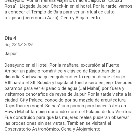
Desayuno. Por la mañana viajamos hacia Jaipur, la “Ciudad
Rosa”. Llegada Jaipur, Check-in en el hotel. Por la tarde, vamos
a conocer el Templo de Birla para ver un ritual de culto
religioso (ceremonia Aarti). Cena y Alojamiento
Día 4
do, 23.08.2026
Jaipur
Desayuno en el Hotel. Por la mañana, excursión al Fuerte
Amber, un palacio romántico y clásico de Rajasthan de la
dinastía Kachwaha quien gobernó esta región desde el siglo
VIII hasta el XII. Subida y bajada al fuerte será en jeep. Después
paramos para ver el palacio de agua (Jal Mahal) por fuera y
visitamos cenotafios de reyes de Jaipur. Por la tarde visita a la
ciudad, City Palace, conocido por su mezcla de arquitectura
Rajasthani y mogol. Se hará una parada para hacer fotos en
Hawa Mahal también conocido como el Palacio de los Vientos.
Fue construido para que las mujeres reales pudieran observar
las procesiones sin ser vistas. También se visitará el
Observatorio Astronómico. Cena y Alojamiento