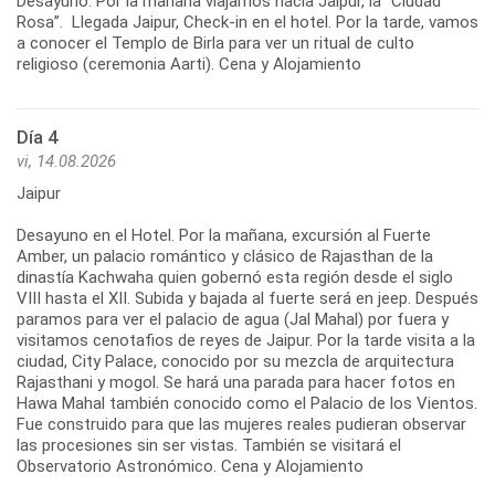
Desayuno. Por la mañana viajamos hacia Jaipur, la “Ciudad
Rosa”. Llegada Jaipur, Check-in en el hotel. Por la tarde, vamos
a conocer el Templo de Birla para ver un ritual de culto
religioso (ceremonia Aarti). Cena y Alojamiento
Día 4
vi, 14.08.2026
Jaipur
Desayuno en el Hotel. Por la mañana, excursión al Fuerte
Amber, un palacio romántico y clásico de Rajasthan de la
dinastía Kachwaha quien gobernó esta región desde el siglo
VIII hasta el XII. Subida y bajada al fuerte será en jeep. Después
paramos para ver el palacio de agua (Jal Mahal) por fuera y
visitamos cenotafios de reyes de Jaipur. Por la tarde visita a la
ciudad, City Palace, conocido por su mezcla de arquitectura
Rajasthani y mogol. Se hará una parada para hacer fotos en
Hawa Mahal también conocido como el Palacio de los Vientos.
Fue construido para que las mujeres reales pudieran observar
las procesiones sin ser vistas. También se visitará el
Observatorio Astronómico. Cena y Alojamiento