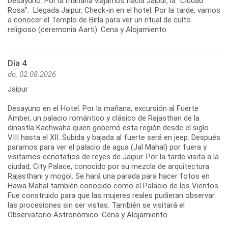
Desayuno. Por la mañana viajamos hacia Jaipur, la “Ciudad
Rosa”. Llegada Jaipur, Check-in en el hotel. Por la tarde, vamos
a conocer el Templo de Birla para ver un ritual de culto
religioso (ceremonia Aarti). Cena y Alojamiento
Día 4
do, 02.08.2026
Jaipur
Desayuno en el Hotel. Por la mañana, excursión al Fuerte
Amber, un palacio romántico y clásico de Rajasthan de la
dinastía Kachwaha quien gobernó esta región desde el siglo
VIII hasta el XII. Subida y bajada al fuerte será en jeep. Después
paramos para ver el palacio de agua (Jal Mahal) por fuera y
visitamos cenotafios de reyes de Jaipur. Por la tarde visita a la
ciudad, City Palace, conocido por su mezcla de arquitectura
Rajasthani y mogol. Se hará una parada para hacer fotos en
Hawa Mahal también conocido como el Palacio de los Vientos.
Fue construido para que las mujeres reales pudieran observar
las procesiones sin ser vistas. También se visitará el
Observatorio Astronómico. Cena y Alojamiento