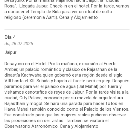
Desayuno. Por la mañana viajamos hacia Jaipur, la “Ciudad
Rosa”. Llegada Jaipur, Check-in en el hotel. Por la tarde, vamos
a conocer el Templo de Birla para ver un ritual de culto
religioso (ceremonia Aarti). Cena y Alojamiento
Día 4
do, 26.07.2026
Jaipur
Desayuno en el Hotel. Por la mañana, excursión al Fuerte
Amber, un palacio romántico y clásico de Rajasthan de la
dinastía Kachwaha quien gobernó esta región desde el siglo
VIII hasta el XII. Subida y bajada al fuerte será en jeep. Después
paramos para ver el palacio de agua (Jal Mahal) por fuera y
visitamos cenotafios de reyes de Jaipur. Por la tarde visita a la
ciudad, City Palace, conocido por su mezcla de arquitectura
Rajasthani y mogol. Se hará una parada para hacer fotos en
Hawa Mahal también conocido como el Palacio de los Vientos.
Fue construido para que las mujeres reales pudieran observar
las procesiones sin ser vistas. También se visitará el
Observatorio Astronómico. Cena y Alojamiento