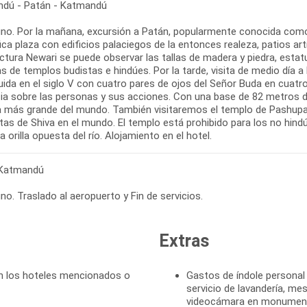
dú - Patán - Katmandú
no. Por la mañana, excursión a Patán, popularmente conocida como 
ca plaza con edificios palaciegos de la entonces realeza, patios ar
ectura Newari se puede observar las tallas de madera y piedra, esta
 de templos budistas e hindúes. Por la tarde, visita de medio día a
uida en el siglo V con cuatro pares de ojos del Señor Buda en cuatr
ncia sobre las personas y sus acciones. Con una base de 82 metros 
a más grande del mundo. También visitaremos el templo de Pashupa
tas de Shiva en el mundo. El templo está prohibido para los no hin
a orilla opuesta del río. Alojamiento en el hotel.
 Katmandú
o. Traslado al aeropuerto y Fin de servicios.
Extras
n los hoteles mencionados o
Gastos de índole personal
servicio de lavandería, me
videocámara en monument