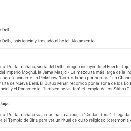
 Delhi
 Delhi, asistencia y traslado al hotel. Alojamiento
o. Por la mañana, visita del Delhi antigua incluyendo el Fuerte Rojo
del Imperio Moghul, la Jama Masjid - La mezquita más larga de la I
paseo fascinante en Rickshaw "Carrito tirado por hombre" en Chandn
visita de Nueva Delhi, El Qutub Minar, recorrido por la zona de los Ed
ncial y el Parlamento. También se visitará el templo de los Sikhs (
 Jaipur
o. Por la mañana viajamos hacia Jaipur, la “Ciudad Rosa”. Llegada Ja
 el Templo de Birla para ver un ritual de culto religioso (ceremonia 