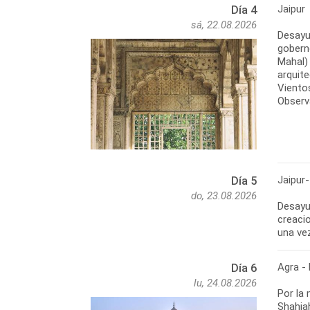
Jaipur
Día 4
sá, 22.08.2026
Desayu
gobernó
Mahal) 
arquit
Vientos
Observ
Jaipur-
Día 5
do, 23.08.2026
Desayu
creacio
una vez
Agra - 
Día 6
lu, 24.08.2026
Por la
Shahja