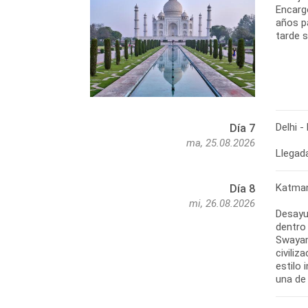
Encarg
años p
tarde s
Delhi 
Día 7
ma, 25.08.2026
Llegada
Katman
Día 8
mi, 26.08.2026
Desayu
dentro
Swayam
civiliz
estilo
una de 