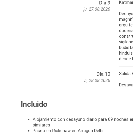
Katman
Día 9
ju, 27.08.2026
Desayu
magnífi
arquit
docenas
constr
vigila
budist
hinduis
desde l
Salida
Día 10
vi, 28.08.2026
Desayun
Incluido
Alojamiento con desayuno diario para 09 noches e
similares
Paseo en Rickshaw en Antigua Delhi