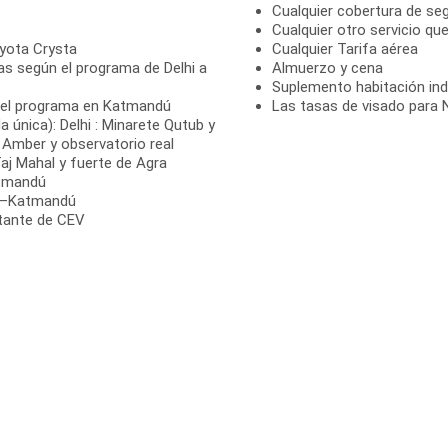
Cualquier cobertura de se
Cualquier otro servicio qu
oyota Crysta
Cualquier Tarifa aérea
as según el programa de Delhi a
Almuerzo y cena
Suplemento habitación indi
ún el programa en Katmandú
Las tasas de visado para 
única): Delhi : Minarete Qutub y
a Amber y observatorio real
Taj Mahal y fuerte de Agra
atmandú
i –Katmandú
ntante de CEV