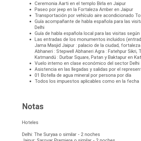
Ceremonia Aarti en el templo Birla en Jaipur
Paseo por jeep en la Fortaleza Amber en Jaipur
Transportación por vehículo aire acondicionado T
Guía acompañante de habla española para las visit
Delhi
Guía de habla española local para las visitas seg
Las entradas de los monumentos incluidos (entrada 
Jama Masjid Jaipur : palacio de la ciudad, fortalez
Abhaneri : Stepwell Abhaneri Agra : Fatehpur Sikri, 
Katmandú : Durbar Square, Patan y Baktapur en K
Vuelo interno en clase económico del sector Delh
Asistencia en las llegadas y salidas por el represe
01 Botella de agua mineral por persona por día
Todos los impuestos aplicables como en la fecha
Notas
Hoteles
Delhi: The Suryaa o similar - 2 noches
Jaipur: Sarovar Premiere o similar - 2 noches