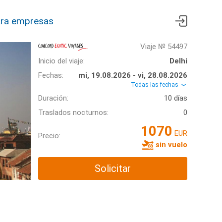
ra empresas
Viaje № 54497
Inicio del viaje:
Delhi
Fechas:
mi, 19.08.2026 - vi, 28.08.2026
Todas las fechas
Duración:
10 días
Traslados nocturnos:
0
1070
EUR
Precio:
sin vuelo
Solicitar