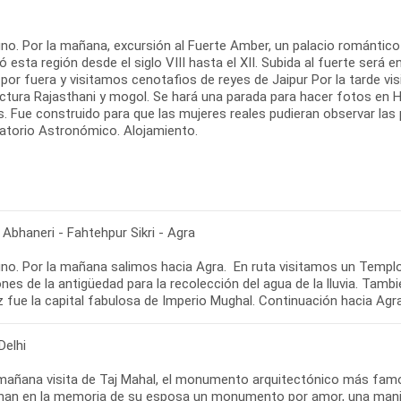
no. Por la mañana, excursión al Fuerte Amber, un palacio romántico
 esta región desde el siglo VIII hasta el XII. Subida al fuerte será 
por fuera y visitamos cenotafios de reyes de Jaipur Por la tarde vis
ectura Rajasthani y mogol. Se hará una parada para hacer fotos en
. Fue construido para que las mujeres reales pudieran observar las p
atorio Astronómico. Alojamiento.
 Abhaneri - Fahtehpur Sikri - Agra
no. Por la mañana salimos hacia Agra. En ruta visitamos un Templo 
nes de la antigüedad para la recolección del agua de la lluvia. Tamb
 fue la capital fabulosa de Imperio Mughal. Continuación hacia Agra
Delhi
 mañana visita de Taj Mahal, el monumento arquitectónico más fam
han en la memoria de su esposa un monumento por amor, una manif