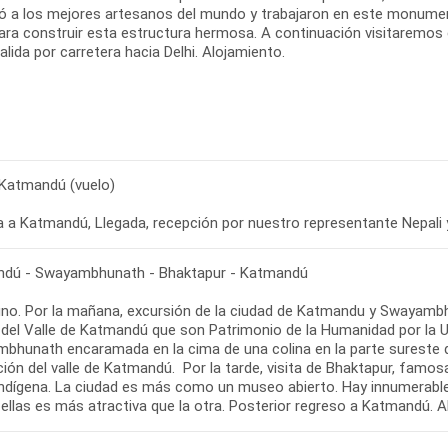
ó a los mejores artesanos del mundo y trabajaron en este monument
ara construir esta estructura hermosa. A continuación visitaremos e
alida por carretera hacia Delhi. Alojamiento.
- Katmandú (vuelo)
 a Katmandú, Llegada, recepción por nuestro representante Nepali y 
dú - Swayambhunath - Bhaktapur - Katmandú
no. Por la mañana, excursión de la ciudad de Katmandu y Swayambhun
 del Valle de Katmandú que son Patrimonio de la Humanidad por la
bhunath encaramada en la cima de una colina en la parte sureste 
ación del valle de Katmandú. Por la tarde, visita de Bhaktapur, famo
 indígena. La ciudad es más como un museo abierto. Hay innumerab
ellas es más atractiva que la otra. Posterior regreso a Katmandú. Al