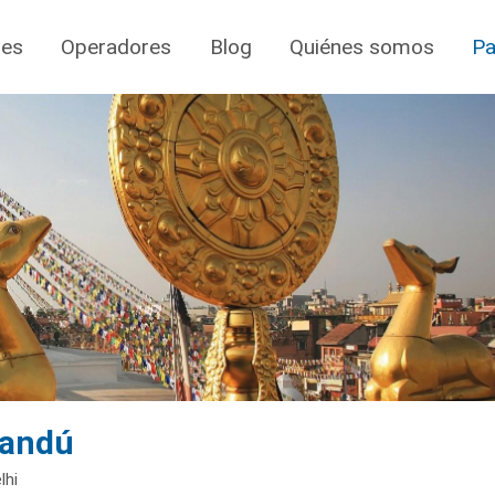
jes
Operadores
Blog
Quiénes somos
Pa
mandú
lhi