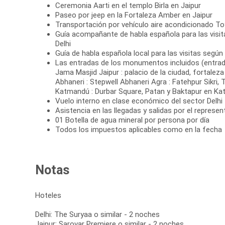
Ceremonia Aarti en el templo Birla en Jaipur
Paseo por jeep en la Fortaleza Amber en Jaipur
Transportación por vehículo aire acondicionado T
Guía acompañante de habla española para las visit
Delhi
Guía de habla española local para las visitas seg
Las entradas de los monumentos incluidos (entrada 
Jama Masjid Jaipur : palacio de la ciudad, fortalez
Abhaneri : Stepwell Abhaneri Agra : Fatehpur Sikri, 
Katmandú : Durbar Square, Patan y Baktapur en K
Vuelo interno en clase económico del sector Delh
Asistencia en las llegadas y salidas por el represe
01 Botella de agua mineral por persona por día
Todos los impuestos aplicables como en la fecha
Notas
Hoteles
Delhi: The Suryaa o similar - 2 noches
Jaipur: Sarovar Premiere o similar - 2 noches