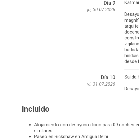
Katman
Día 9
ju, 30.07.2026
Desayu
magnífi
arquit
docenas
constr
vigila
budist
hinduis
desde l
Salida
Día 10
vi, 31.07.2026
Desayun
Incluido
Alojamiento con desayuno diario para 09 noches e
similares
Paseo en Rickshaw en Antigua Delhi