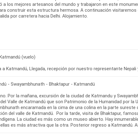
ó a los mejores artesanos del mundo y trabajaron en este monument
ara construir esta estructura hermosa. A continuación visitaremos e
alida por carretera hacia Delhi. Alojamiento.
- Katmandú (vuelo)
 a Katmandú, Llegada, recepción por nuestro representante Nepali y 
dú - Swayambhunath - Bhaktapur - Katmandú
no. Por la mañana, excursión de la ciudad de Katmandu y Swayambhun
 del Valle de Katmandú que son Patrimonio de la Humanidad por la
bhunath encaramada en la cima de una colina en la parte sureste 
ación del valle de Katmandú. Por la tarde, visita de Bhaktapur, famo
 indígena. La ciudad es más como un museo abierto. Hay innumerab
ellas es más atractiva que la otra. Posterior regreso a Katmandú. Al