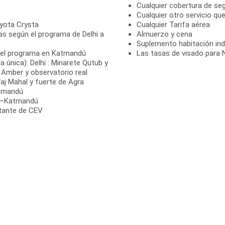
Cualquier cobertura de se
Cualquier otro servicio qu
oyota Crysta
Cualquier Tarifa aérea
as según el programa de Delhi a
Almuerzo y cena
Suplemento habitación indi
ún el programa en Katmandú
Las tasas de visado para 
única): Delhi : Minarete Qutub y
a Amber y observatorio real
Taj Mahal y fuerte de Agra
atmandú
i –Katmandú
ntante de CEV