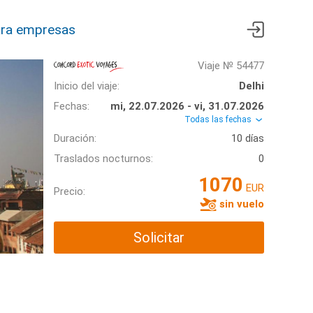
ra empresas
Viaje № 54477
Inicio del viaje:
Delhi
Fechas:
mi, 22.07.2026 - vi, 31.07.2026
Todas las fechas
Duración:
10 días
Traslados nocturnos:
0
1070
EUR
Precio:
sin vuelo
Solicitar