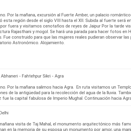
no. Por la mañana, excursión al Fuerte Amber, un palacio romántico
 esta región desde el siglo VIII hasta el XII. Subida al fuerte será 
por fuera y visitamos cenotafios de reyes de Jaipur Por la tarde vis
ectura Rajasthani y mogol. Se hará una parada para hacer fotos en
. Fue construido para que las mujeres reales pudieran observar las p
atorio Astronómico. Alojamiento.
 Abhaneri - Fahtehpur Sikri - Agra
no. Por la mañana salimos hacia Agra. En ruta visitamos un Templo 
nes de la antigüedad para la recolección del agua de la lluvia. Tamb
 fue la capital fabulosa de Imperio Mughal. Continuación hacia Agra
Delhi
 mañana visita de Taj Mahal, el monumento arquitectónico más fam
han en la memoria de su esposa un monumento por amor, una manif