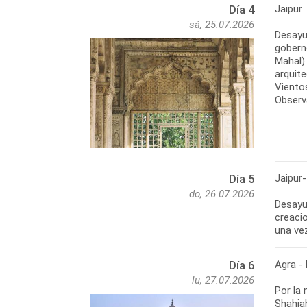
Jaipur
Día 4
sá, 25.07.2026
Desayu
gobernó
Mahal) 
arquit
Vientos
Observ
Jaipur-
Día 5
do, 26.07.2026
Desayu
creacio
una vez
Agra - 
Día 6
lu, 27.07.2026
Por la
Shahja