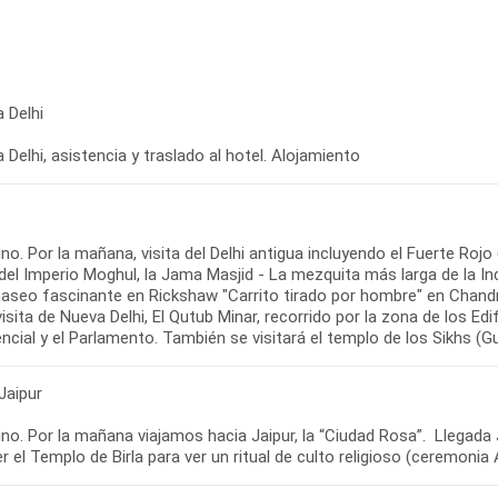
 Delhi
 Delhi, asistencia y traslado al hotel. Alojamiento
o. Por la mañana, visita del Delhi antigua incluyendo el Fuerte Rojo
del Imperio Moghul, la Jama Masjid - La mezquita más larga de la I
paseo fascinante en Rickshaw "Carrito tirado por hombre" en Chandn
visita de Nueva Delhi, El Qutub Minar, recorrido por la zona de los Ed
ncial y el Parlamento. También se visitará el templo de los Sikhs (
 Jaipur
o. Por la mañana viajamos hacia Jaipur, la “Ciudad Rosa”. Llegada Ja
 el Templo de Birla para ver un ritual de culto religioso (ceremonia 