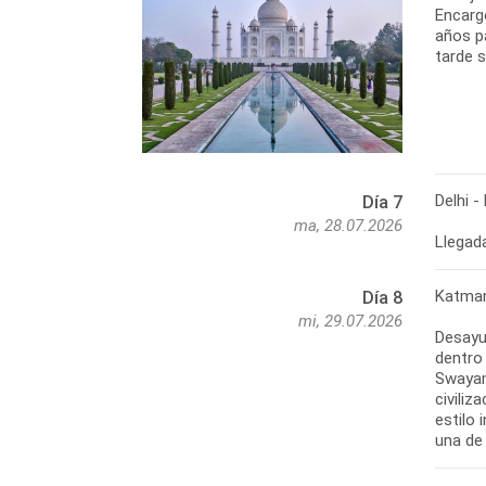
Encarg
años p
tarde s
Delhi 
Día 7
ma, 28.07.2026
Llegada
Katman
Día 8
mi, 29.07.2026
Desayu
dentro
Swayam
civiliz
estilo
una de 