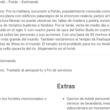
dú - Patán - Katmandú
no. Por la mañana, excursión a Patán, popularmente conocida como 
ca plaza con edificios palaciegos de la entonces realeza, patios ar
ectura Newari se puede observar las tallas de madera y piedra, esta
 de templos budistas e hindúes. Por la tarde, visita de medio día a
uida en el siglo V con cuatro pares de ojos del Señor Buda en cuatr
ncia sobre las personas y sus acciones. Con una base de 82 metros 
a más grande del mundo. También visitaremos el templo de Pashupa
tas de Shiva en el mundo. El templo está prohibido para los no hin
a orilla opuesta del río. Alojamiento en el hotel.
 Katmandú
o. Traslado al aeropuerto y Fin de servicios.
Extras
n los hoteles mencionados o
Gastos de índole personal
servicio de lavandería, me
videocámara en monument