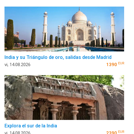
India y su Triángulo de oro, salidas desde Madrid
EUR
vi, 14.08.2026
1390
Explora el sur de la India
EUR
vi, 14.08.2026
2390