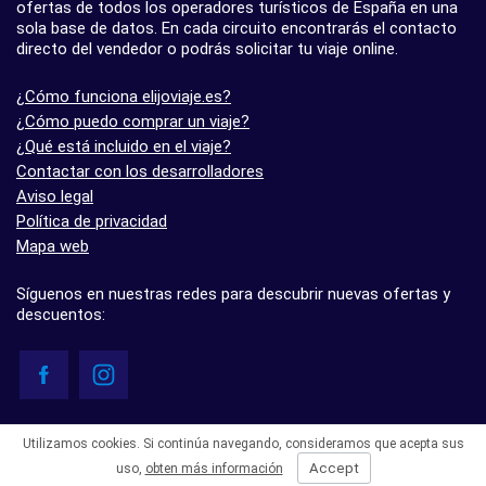
ofertas de todos los operadores turísticos de España en una
sola base de datos. En cada circuito encontrarás el contacto
directo del vendedor o podrás solicitar tu viaje online.
¿Cómo funciona elijoviaje.es?
¿Cómo puedo comprar un viaje?
¿Qué está incluido en el viaje?
Contactar con los desarrolladores
Aviso legal
Política de privacidad
Mapa web
Síguenos en nuestras redes para descubrir nuevas ofertas y
descuentos:
© elijoviaje.es – Plataforma de búsqueda de viajes organizados, 2026
Utilizamos cookies. Si continúa navegando, consideramos que acepta sus
- 5.0 basado en 7 opiniones
Accept
uso,
obten más información