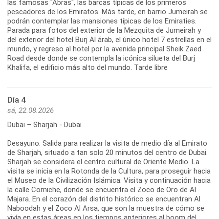
las famosas "Abras", las barcas típicas de los primeros
pescadores de los Emiratos. Más tarde, en barrio Jumeirah se
podrán contemplar las mansiones típicas de los Emiraties.
Parada para fotos del exterior de la Mezquita de Jumeirah y
del exterior del hotel Burj Al árab, el único hotel 7 estrellas en el
mundo, y regreso al hotel por la avenida principal Sheik Zaed
Road desde donde se contempla la icónica silueta del Burj
Khalifa, el edificio más alto del mundo. Tarde libre
Día 4
sá, 22.08.2026
Dubai – Sharjah - Dubai
Desayuno. Salida para realizar la visita de medio día al Emirato
de Sharjah, situado a tan solo 20 minutos del centro de Dubai.
Sharjah se considera el centro cultural de Oriente Medio. La
visita se inicia en la Rotonda de la Cultura, para proseguir hacia
el Museo de la Civilización Islámica. Visita y continuación hacia
la calle Corniche, donde se encuentra el Zoco de Oro de Al
Majara. En el corazón del distrito histórico se encuentran Al
Naboodah y el Zoco Al Arsa, que son la muestra de cómo se
vivía en estas áreas en los tiempos anteriores al boom del