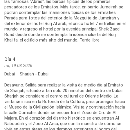
las famosas "Abras", las barcas típicas de los primeros
pescadores de los Emiratos. Más tarde, en barrio Jumeirah se
podrán contemplar las mansiones típicas de los Emiraties.
Parada para fotos del exterior de la Mezquita de Jumeirah y
del exterior del hotel Burj Al árab, el único hotel 7 estrellas en el
mundo, y regreso al hotel por la avenida principal Sheik Zaed
Road desde donde se contempla la icónica silueta del Burj
Khalifa, el edificio más alto del mundo. Tarde libre
Día 4
mi, 19.08.2026
Dubai – Sharjah - Dubai
Desayuno. Salida para realizar la visita de medio día al Emirato
de Sharjah, situado a tan solo 20 minutos del centro de Dubai.
Sharjah se considera el centro cultural de Oriente Medio. La
visita se inicia en la Rotonda de la Cultura, para proseguir hacia
el Museo de la Civilización Islámica. Visita y continuación hacia
la calle Corniche, donde se encuentra el Zoco de Oro de Al
Majara. En el corazón del distrito histórico se encuentran Al
Naboodah y el Zoco Al Arsa, que son la muestra de cómo se
vivía en estas áreas en los tiempos anteriores al boom del