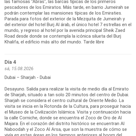
las famosas "Abras", las barcas típicas de los primeros
pescadores de los Emiratos. Más tarde, en barrio Jumeirah se
podrán contemplar las mansiones típicas de los Emiraties.
Parada para fotos del exterior de la Mezquita de Jumeirah y
del exterior del hotel Burj Al árab, el único hotel 7 estrellas en el
mundo, y regreso al hotel por la avenida principal Sheik Zaed
Road desde donde se contempla la icónica silueta del Burj
Khalifa, el edificio más alto del mundo. Tarde libre
Día 4
sá, 15.08.2026
Dubai – Sharjah - Dubai
Desayuno. Salida para realizar la visita de medio día al Emirato
de Sharjah, situado a tan solo 20 minutos del centro de Dubai.
Sharjah se considera el centro cultural de Oriente Medio. La
visita se inicia en la Rotonda de la Cultura, para proseguir hacia
el Museo de la Civilización Islámica. Visita y continuación hacia
la calle Corniche, donde se encuentra el Zoco de Oro de Al
Majara. En el corazón del distrito histórico se encuentran Al
Naboodah y el Zoco Al Arsa, que son la muestra de cómo se
vivía en estas áreas en los tiempos anteriores al boom del