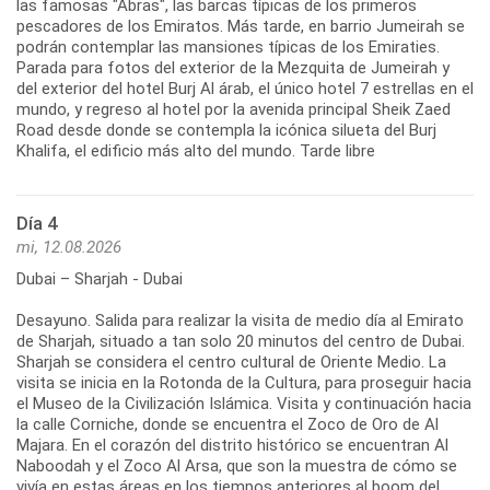
las famosas "Abras", las barcas típicas de los primeros
pescadores de los Emiratos. Más tarde, en barrio Jumeirah se
podrán contemplar las mansiones típicas de los Emiraties.
Parada para fotos del exterior de la Mezquita de Jumeirah y
del exterior del hotel Burj Al árab, el único hotel 7 estrellas en el
mundo, y regreso al hotel por la avenida principal Sheik Zaed
Road desde donde se contempla la icónica silueta del Burj
Khalifa, el edificio más alto del mundo. Tarde libre
Día 4
mi, 12.08.2026
Dubai – Sharjah - Dubai
Desayuno. Salida para realizar la visita de medio día al Emirato
de Sharjah, situado a tan solo 20 minutos del centro de Dubai.
Sharjah se considera el centro cultural de Oriente Medio. La
visita se inicia en la Rotonda de la Cultura, para proseguir hacia
el Museo de la Civilización Islámica. Visita y continuación hacia
la calle Corniche, donde se encuentra el Zoco de Oro de Al
Majara. En el corazón del distrito histórico se encuentran Al
Naboodah y el Zoco Al Arsa, que son la muestra de cómo se
vivía en estas áreas en los tiempos anteriores al boom del