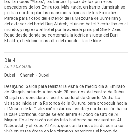
las famosas "Abras", las barcas típicas de los primeros
pescadores de los Emiratos. Más tarde, en barrio Jumeirah se
podrán contemplar las mansiones típicas de los Emiraties.
Parada para fotos del exterior de la Mezquita de Jumeirah y
del exterior del hotel Burj Al árab, el único hotel 7 estrellas en el
mundo, y regreso al hotel por la avenida principal Sheik Zaed
Road desde donde se contempla la icónica silueta del Burj
Khalifa, el edificio más alto del mundo. Tarde libre
Día 4
lu, 10.08.2026
Dubai – Sharjah - Dubai
Desayuno. Salida para realizar la visita de medio día al Emirato
de Sharjah, situado a tan solo 20 minutos del centro de Dubai.
Sharjah se considera el centro cultural de Oriente Medio. La
visita se inicia en la Rotonda de la Cultura, para proseguir hacia
el Museo de la Civilización Islámica. Visita y continuación hacia
la calle Corniche, donde se encuentra el Zoco de Oro de Al
Majara. En el corazón del distrito histórico se encuentran Al
Naboodah y el Zoco Al Arsa, que son la muestra de cómo se
vivía en estas áreas en los tiempos anteriores al boom del