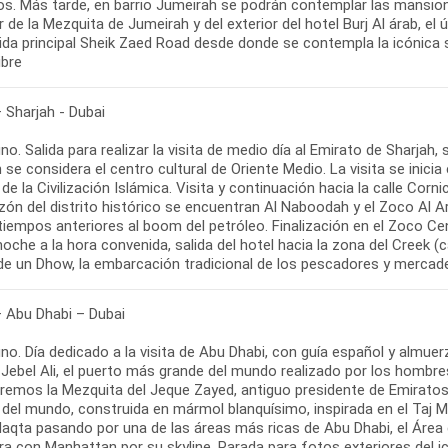
os. Más tarde, en barrio Jumeirah se podrán contemplar las mansione
r de la Mezquita de Jumeirah y del exterior del hotel Burj Al árab, el 
ida principal Sheik Zaed Road desde donde se contempla la icónica sil
ibre
 Sharjah - Dubai
o. Salida para realizar la visita de medio día al Emirato de Sharjah,
 se considera el centro cultural de Oriente Medio. La visita se inicia
e la Civilización Islámica. Visita y continuación hacia la calle Cor
zón del distrito histórico se encuentran Al Naboodah y el Zoco Al 
tiempos anteriores al boom del petróleo. Finalización en el Zoco Cen
noche a la hora convenida, salida del hotel hacia la zona del Creek (c
e un Dhow, la embarcación tradicional de los pescadores y mercader
– Abu Dhabi – Dubai
o. Día dedicado a la visita de Abu Dhabi, con guía español y almuerz
Jebel Ali, el puerto más grande del mundo realizado por los hombres
remos la Mezquita del Jeque Zayed, antiguo presidente de Emiratos 
 del mundo, construida en mármol blanquísimo, inspirada en el Taj M
aqta pasando por una de las áreas más ricas de Abu Dhabi, el Área d
a con Manhattan por su skyline. Parada para fotos exteriores del 