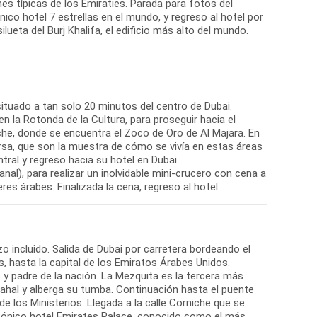
s típicas de los Emiraties. Parada para fotos del
único hotel 7 estrellas en el mundo, y regreso al hotel por
ueta del Burj Khalifa, el edificio más alto del mundo.
 situado a tan solo 20 minutos del centro de Dubai.
 en la Rotonda de la Cultura, para proseguir hacia el
niche, donde se encuentra el Zoco de Oro de Al Majara. En
Arsa, que son la muestra de cómo se vivía en estas áreas
tral y regreso hacia su hotel en Dubai.
anal), para realizar un inolvidable mini-crucero con cena a
es árabes. Finalizada la cena, regreso al hotel
o incluido. Salida de Dubai por carretera bordeando el
, hasta la capital de los Emiratos Árabes Unidos.
y padre de la nación. La Mezquita es la tercera más
ahal y alberga su tumba. Continuación hasta el puente
e los Ministerios. Llegada a la calle Corniche que se
icónico hotel Emirates Palace, conocido como el más