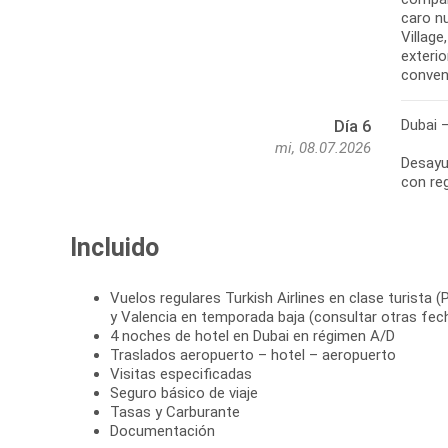
caro nu
Village
exterio
conven
Dubai 
Día 6
mi, 08.07.2026
Desayun
con reg
Incluido
Vuelos regulares Turkish Airlines en clase turista 
y Valencia en temporada baja (consultar otras fech
4 noches de hotel en Dubai en régimen A/D
Traslados aeropuerto – hotel – aeropuerto
Visitas especificadas
Seguro básico de viaje
Tasas y Carburante
Documentación