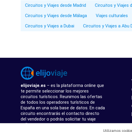
Circuitos y Viajes desde Madrid
Circuitos y Viajes
Circuitos y Viajes desde Málaga
Viajes culturales
Circuitos y Viajes a Dubai
Circuitos y Viajes a Abu 
elijoviaje.es
– es la plataforma online que
te permite seleccionar los mejores
circuitos turísticos. Reunimos las ofertas
de todos los operadores turísticos de
España en una sola base de datos. En cada
circuito encontrarás el contacto directo
del vendedor o podrás solicitar tu viaje
online.
Utilizamos cooki