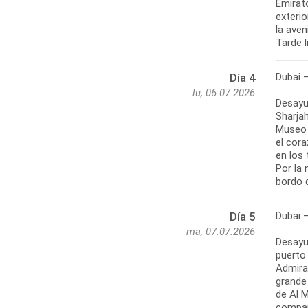
Emirat
exterio
la aven
Tarde l
Dubai –
Día 4
lu, 06.07.2026
Desayun
Sharjah
Museo d
el cora
en los 
Por la 
bordo d
Dubai 
Día 5
ma, 07.07.2026
Desayun
puerto 
Admira
grande
de Al M
compar