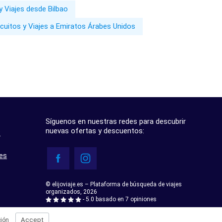
y Viajes desde Bilbao
rcuitos y Viajes a Emiratos Árabes Unidos
Síguenos en nuestras redes para descubrir
nuevas ofertas y descuentos:
?
res
© elijoviaje.es – Plataforma de búsqueda de viajes
organizados, 2026
- 5.0 basado en 7 opiniones
Accept
ión