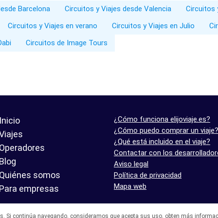
 desde Barcelona
Circuitos y Viajes desde Valencia
Circuitos 
Circuitos y Viajes en verano
Circuitos y Viajes en Julio
Ci
Dabi
Circuitos de Image Tours
¿Cómo funciona elijoviaje.es?
Inicio
¿Cómo puedo comprar un viaje
Viajes
¿Qué está incluido en el viaje?
Operadores
Contactar con los desarrollado
Blog
Aviso legal
Quiénes somos
Política de privacidad
Mapa web
Para empresas
es. Si continúa navegando, consideramos que acepta sus uso,
obten más informac